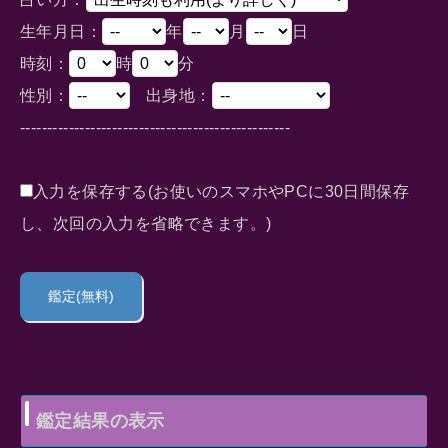
生年月日：
年
月
日
時刻：
時
分
性別：
出身地：
--------------------------------------------------
入力を保存する
(お使いのスマホやPCに30日間保存
し、次回の入力を省略できます。)
鑑定結果の表示