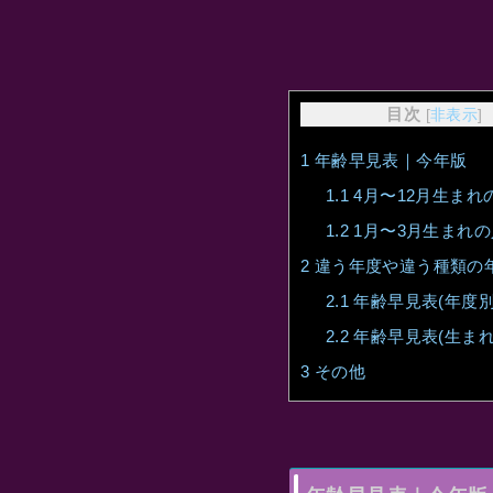
目次
[
非表示
]
1
年齢早見表｜今年版
1.1
4月〜12月生まれ
1.2
1月〜3月生まれの
2
違う年度や違う種類の
2.1
年齢早見表(年度別
2.2
年齢早見表(生まれ
3
その他