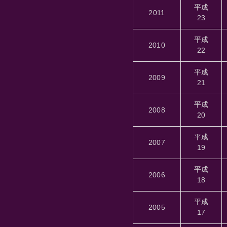
平成
2011
23
平成
2010
22
平成
2009
21
平成
2008
20
平成
2007
19
平成
2006
18
平成
2005
17