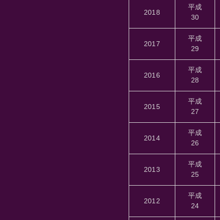
平成
2018
30
平成
2017
29
平成
2016
28
平成
2015
27
平成
2014
26
平成
2013
25
平成
2012
24