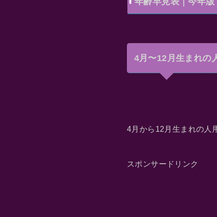
年齢早見表｜今年版
4月〜12月生まれの
4月から12月生まれの人
スポンサードリンク