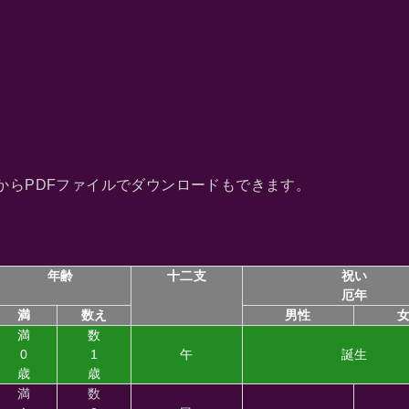
からPDFファイルでダウンロードもできます。
年齢
十二支
祝い
厄年
満
数え
男性
満
数
0
1
午
誕生
歳
歳
満
数