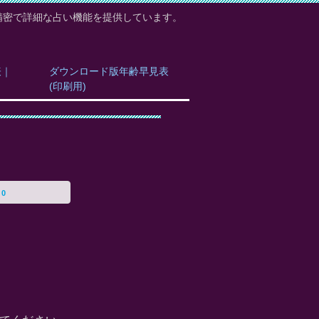
精密で詳細な占い機能を提供しています。
表｜
ダウンロード版年齢早見表
(印刷用)
0