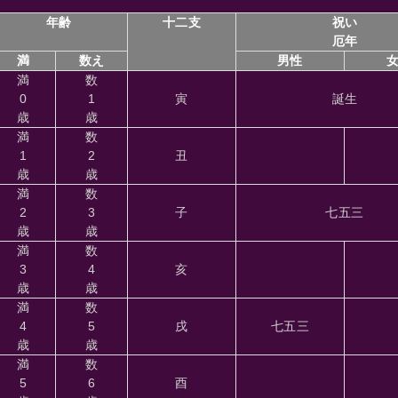
年齢
十二支
祝い
厄年
満
数え
男性
満
数
0
1
寅
誕生
歳
歳
満
数
1
2
丑
歳
歳
満
数
2
3
子
七五三
歳
歳
満
数
3
4
亥
歳
歳
満
数
4
5
戌
七五三
歳
歳
満
数
5
6
酉