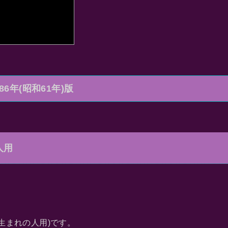
6年(昭和61年)版
人用
月生まれの人用)です。