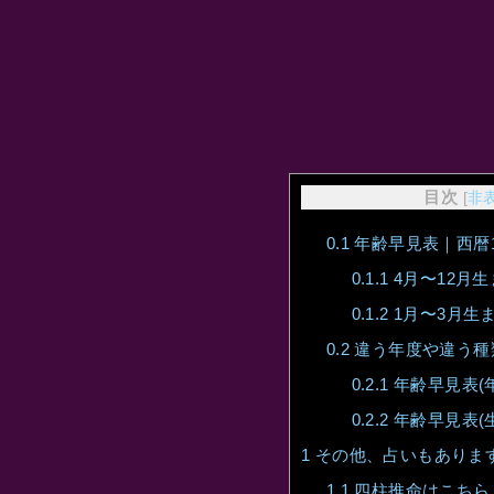
目次
[
非
0.1
年齢早見表｜西暦19
0.1.1
4月〜12月
0.1.2
1月〜3月生
0.2
違う年度や違う種
0.2.1
年齢早見表(
0.2.2
年齢早見表(
1
その他、占いもありま
1.1
四柱推命はこちら