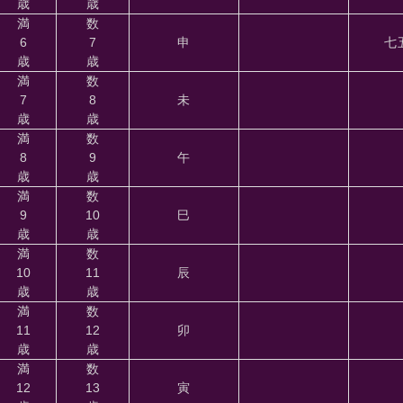
歳
歳
満
数
6
7
申
七
歳
歳
満
数
7
8
未
歳
歳
満
数
8
9
午
歳
歳
満
数
9
10
巳
歳
歳
満
数
10
11
辰
歳
歳
満
数
11
12
卯
歳
歳
満
数
12
13
寅