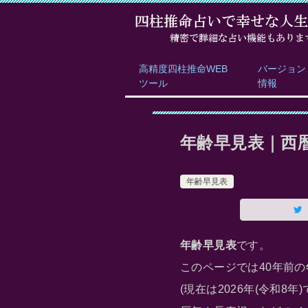
高精度四柱推命WEB
バージョン
ツール
情報
年齢早見表｜西暦1
年齢早見表
年齢早見表
です。
このページでは40年前の
(現在は2026年(令和8年)