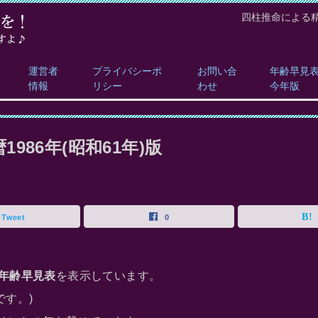
四柱推命による
運営者
プライバシーポ
お問い合
年齢早見
情報
リシー
わせ
今年版
986年(昭和61年)版
Tweet
0
年齢早見表
を表示しています。
です。)