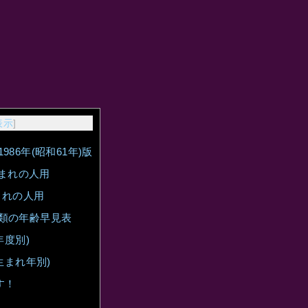
表示
]
86年(昭和61年)版
生まれの人用
まれの人用
類の年齢早見表
年度別)
生まれ年別)
す！