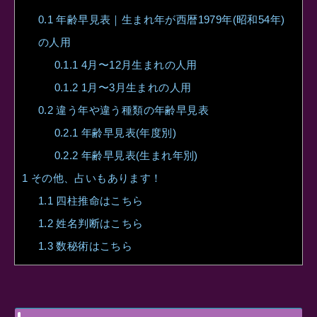
0.1
年齢早見表｜生まれ年が西暦1979年(昭和54年)
の人用
0.1.1
4月〜12月生まれの人用
0.1.2
1月〜3月生まれの人用
0.2
違う年や違う種類の年齢早見表
0.2.1
年齢早見表(年度別)
0.2.2
年齢早見表(生まれ年別)
1
その他、占いもあります！
1.1
四柱推命はこちら
1.2
姓名判断はこちら
1.3
数秘術はこちら