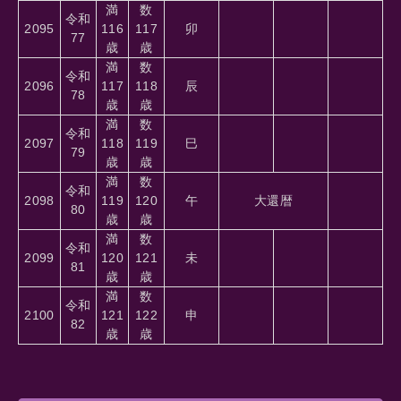
満
数
令和
2095
116
117
卯
77
歳
歳
満
数
令和
2096
117
118
辰
78
歳
歳
満
数
令和
2097
118
119
巳
79
歳
歳
満
数
令和
2098
119
120
午
大還暦
80
歳
歳
満
数
令和
2099
120
121
未
81
歳
歳
満
数
令和
2100
121
122
申
82
歳
歳