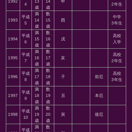
1992
13
14
申
4
2年生
歳
歳
満
数
平成
中学
1993
14
15
酉
5
3年生
歳
歳
満
数
平成
高校
1994
15
16
戌
6
入学
歳
歳
満
数
平成
高校
1995
16
17
亥
7
2年生
歳
歳
満
数
平成
高校
1996
17
18
子
前厄
8
3年生
歳
歳
満
数
平成
1997
18
19
丑
本厄
9
歳
歳
満
数
平成
1998
19
20
寅
後厄
10
歳
歳
満
数
平成