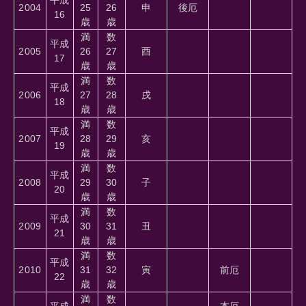
2004
25
26
申
後厄
16
歳
歳
満
数
平成
2005
26
27
酉
17
歳
歳
満
数
平成
2006
27
28
戌
18
歳
歳
満
数
平成
2007
28
29
亥
19
歳
歳
満
数
平成
2008
29
30
子
20
歳
歳
満
数
平成
2009
30
31
丑
21
歳
歳
満
数
平成
2010
31
32
寅
前厄
22
歳
歳
満
数
平成
本厄