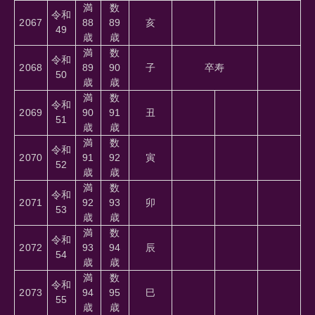
満
数
令和
2067
88
89
亥
49
歳
歳
満
数
令和
2068
89
90
子
卒寿
50
歳
歳
満
数
令和
2069
90
91
丑
51
歳
歳
満
数
令和
2070
91
92
寅
52
歳
歳
満
数
令和
2071
92
93
卯
53
歳
歳
満
数
令和
2072
93
94
辰
54
歳
歳
満
数
令和
2073
94
95
巳
55
歳
歳