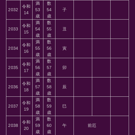
満
数
令和
2032
53
54
子
14
歳
歳
満
数
令和
2033
54
55
丑
15
歳
歳
満
数
令和
2034
55
56
寅
16
歳
歳
満
数
令和
2035
56
57
卯
17
歳
歳
満
数
令和
2036
57
58
辰
18
歳
歳
満
数
令和
2037
58
59
巳
19
歳
歳
満
数
令和
2038
59
60
午
前厄
20
歳
歳