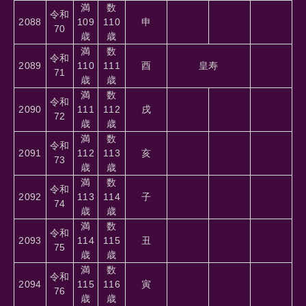
満
数
令和
2088
109
110
申
70
歳
歳
満
数
令和
2089
110
111
酉
皇寿
71
歳
歳
満
数
令和
2090
111
112
戌
72
歳
歳
満
数
令和
2091
112
113
亥
73
歳
歳
満
数
令和
2092
113
114
子
74
歳
歳
満
数
令和
2093
114
115
丑
75
歳
歳
満
数
令和
2094
115
116
寅
76
歳
歳