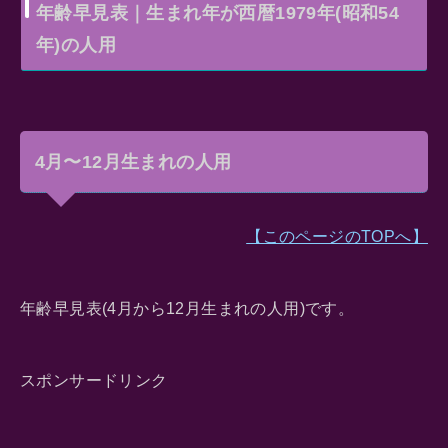
年齢早見表｜生まれ年が西暦1979年(昭和54
年)の人用
4月〜12月生まれの人用
【このページのTOPへ】
年齢早見表(4月から12月生まれの人用)です。
スポンサードリンク