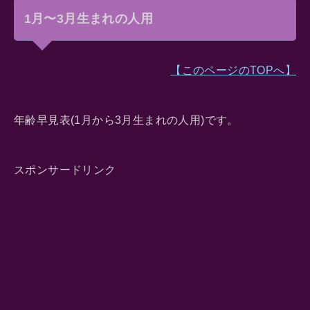
1月〜3月生まれの人用
【このページのTOPへ】
年齢早見表(1月から3月生まれの人用)です。
スポンサードリンク