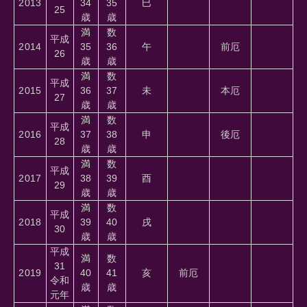
2013
34
35
巳
25
歳
歳
満
数
平成
2014
35
36
午
前厄
26
歳
歳
満
数
平成
2015
36
37
未
本厄
27
歳
歳
満
数
平成
2016
37
38
申
後厄
28
歳
歳
満
数
平成
2017
38
39
酉
29
歳
歳
満
数
平成
2018
39
40
戌
30
歳
歳
平成
満
数
31
2019
40
41
亥
前厄
令和
歳
歳
元年