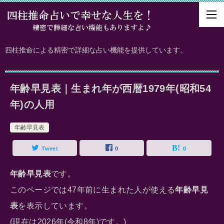
四柱推命による精密で詳細な占い機能を提供しています。
年齢早見表｜生まれ年が西暦1979年(昭和54
年)の人用
年齢早見表
Tweet
0
0
年齢早見表
です。
このページでは47年前に生まれた人が使える
年齢早見
表
を表示しています。
(現在は2026年(令和8年)です。)