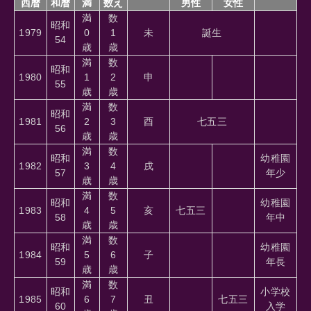
西暦
和暦
満
数え
男性
女性
満
数
昭和
1979
0
1
未
誕生
54
歳
歳
満
数
昭和
1980
1
2
申
55
歳
歳
満
数
昭和
1981
2
3
酉
七五三
56
歳
歳
満
数
昭和
幼稚園
1982
3
4
戌
57
年少
歳
歳
満
数
昭和
幼稚園
1983
4
5
亥
七五三
58
年中
歳
歳
満
数
昭和
幼稚園
1984
5
6
子
59
年長
歳
歳
満
数
昭和
小学校
1985
6
7
丑
七五三
60
入学