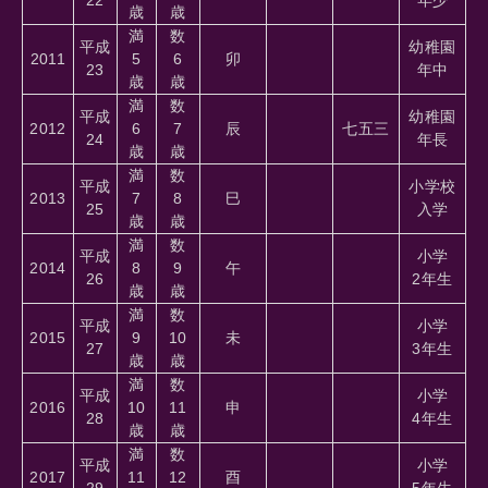
歳
歳
満
数
平成
幼稚園
2011
5
6
卯
23
年中
歳
歳
満
数
平成
幼稚園
2012
6
7
辰
七五三
24
年長
歳
歳
満
数
平成
小学校
2013
7
8
巳
25
入学
歳
歳
満
数
平成
小学
2014
8
9
午
26
2年生
歳
歳
満
数
平成
小学
2015
9
10
未
27
3年生
歳
歳
満
数
平成
小学
2016
10
11
申
28
4年生
歳
歳
満
数
平成
小学
2017
11
12
酉
29
5年生