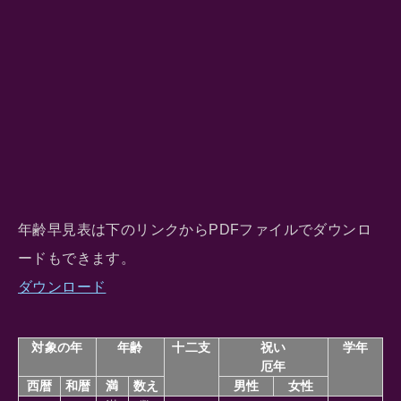
年齢早見表は下のリンクからPDFファイルでダウンロ
ードもできます。
ダウンロード
対象の年
年齢
十二支
祝い
学年
厄年
西暦
和暦
満
数え
男性
女性