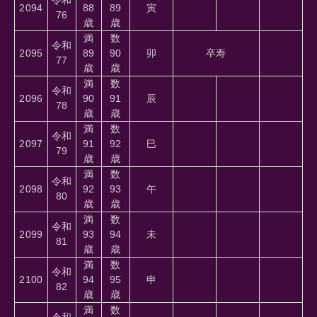
2094
88
89
寅
76
歳
歳
満
数
令和
2095
89
90
卯
卒寿
77
歳
歳
満
数
令和
2096
90
91
辰
78
歳
歳
満
数
令和
2097
91
92
巳
79
歳
歳
満
数
令和
2098
92
93
午
80
歳
歳
満
数
令和
2099
93
94
未
81
歳
歳
満
数
令和
2100
94
95
申
82
歳
歳
満
数
令和