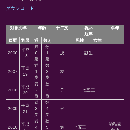
ダウンロード
対象の年
年齢
十二支
祝い
学年
厄年
西暦
和暦
満
数え
男性
女性
満
数
平成
2006
0
1
戌
誕生
18
歳
歳
満
数
平成
2007
1
2
亥
19
歳
歳
満
数
平成
2008
2
3
子
七五三
20
歳
歳
満
数
平成
2009
3
4
丑
21
歳
歳
満
数
平成
幼稚園
2010
4
5
寅
七五三
22
年少