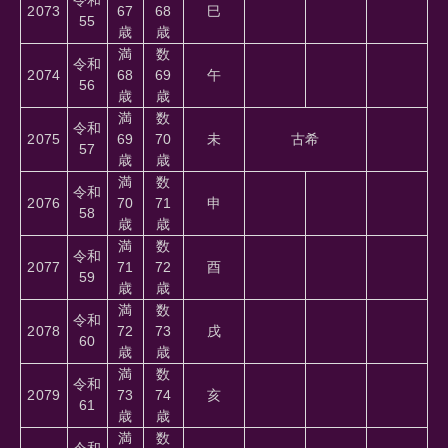
2073
67
68
巳
55
歳
歳
満
数
令和
2074
68
69
午
56
歳
歳
満
数
令和
2075
69
70
未
古希
57
歳
歳
満
数
令和
2076
70
71
申
58
歳
歳
満
数
令和
2077
71
72
酉
59
歳
歳
満
数
令和
2078
72
73
戌
60
歳
歳
満
数
令和
2079
73
74
亥
61
歳
歳
満
数
令和