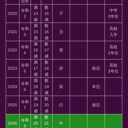
元年
満
数
令和
中学
2020
14
15
子
2
3年生
歳
歳
満
数
令和
高校
2021
15
16
丑
3
入学
歳
歳
満
数
令和
高校
2022
16
17
寅
4
2年生
歳
歳
満
数
令和
高校
2023
17
18
卯
前厄
5
3年生
歳
歳
満
数
令和
2024
18
19
辰
本厄
6
歳
歳
満
数
令和
2025
19
20
巳
後厄
7
歳
歳
満
数
令和
2026
20
21
午
8