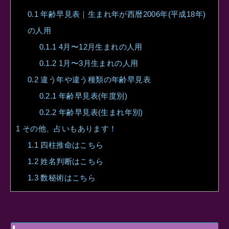
0.1
年齢早見表｜生まれ年が西暦2006年(平成18年)
の人用
0.1.1
4月〜12月生まれの人用
0.1.2
1月〜3月生まれの人用
0.2
違う年や違う種類の年齢早見表
0.2.1
年齢早見表(年度別)
0.2.2
年齢早見表(生まれ年別)
1
その他、占いもあります！
1.1
四柱推命はこちら
1.2
姓名判断はこちら
1.3
数秘術はこちら