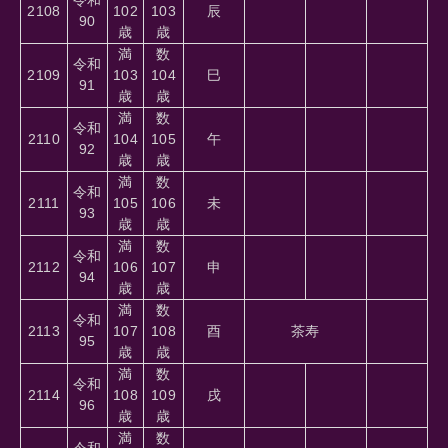
2108
102
103
辰
90
歳
歳
満
数
令和
2109
103
104
巳
91
歳
歳
満
数
令和
2110
104
105
午
92
歳
歳
満
数
令和
2111
105
106
未
93
歳
歳
満
数
令和
2112
106
107
申
94
歳
歳
満
数
令和
2113
107
108
酉
茶寿
95
歳
歳
満
数
令和
2114
108
109
戌
96
歳
歳
満
数
令和