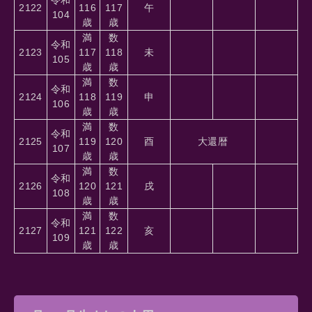
2122
116
117
午
104
歳
歳
満
数
令和
2123
117
118
未
105
歳
歳
満
数
令和
2124
118
119
申
106
歳
歳
満
数
令和
2125
119
120
酉
大還暦
107
歳
歳
満
数
令和
2126
120
121
戌
108
歳
歳
満
数
令和
2127
121
122
亥
109
歳
歳