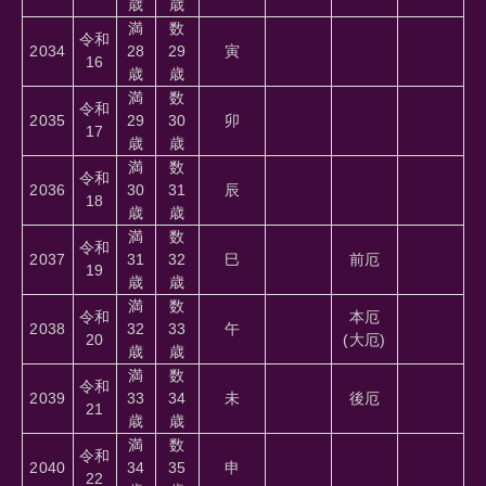
歳
歳
満
数
令和
2034
28
29
寅
16
歳
歳
満
数
令和
2035
29
30
卯
17
歳
歳
満
数
令和
2036
30
31
辰
18
歳
歳
満
数
令和
2037
31
32
巳
前厄
19
歳
歳
満
数
令和
本厄
2038
32
33
午
20
(大厄)
歳
歳
満
数
令和
2039
33
34
未
後厄
21
歳
歳
満
数
令和
2040
34
35
申
22