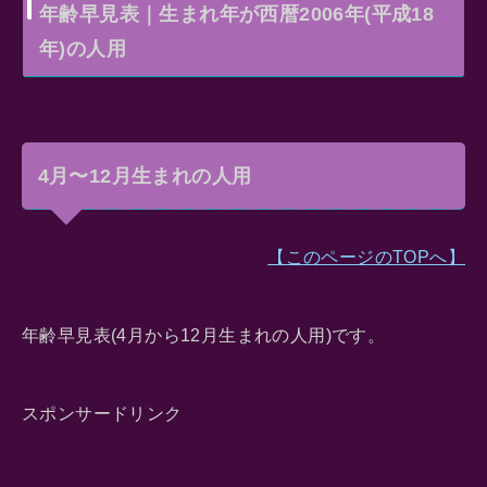
年齢早見表｜生まれ年が西暦2006年(平成18
年)の人用
4月〜12月生まれの人用
【このページのTOPへ】
年齢早見表(4月から12月生まれの人用)です。
スポンサードリンク