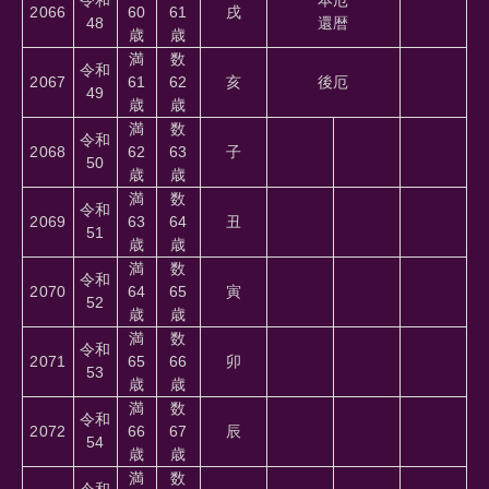
2066
60
61
戌
48
還暦
歳
歳
満
数
令和
2067
61
62
亥
後厄
49
歳
歳
満
数
令和
2068
62
63
子
50
歳
歳
満
数
令和
2069
63
64
丑
51
歳
歳
満
数
令和
2070
64
65
寅
52
歳
歳
満
数
令和
2071
65
66
卯
53
歳
歳
満
数
令和
2072
66
67
辰
54
歳
歳
満
数
令和