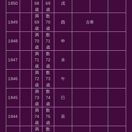
1850
68
69
戌
歳
歳
満
数
1849
69
70
酉
古希
歳
歳
満
数
1848
70
71
申
歳
歳
満
数
1847
71
72
未
歳
歳
満
数
1846
72
73
午
歳
歳
満
数
1845
73
74
巳
歳
歳
満
数
1844
74
75
辰
歳
歳
満
数