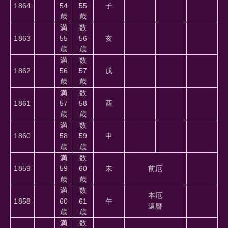
1864
54
55
子
歳
歳
満
数
1863
55
56
亥
歳
歳
満
数
1862
56
57
戌
歳
歳
満
数
1861
57
58
酉
歳
歳
満
数
1860
58
59
申
歳
歳
満
数
1859
59
60
未
前厄
歳
歳
満
数
本厄
1858
60
61
午
還暦
歳
歳
満
数