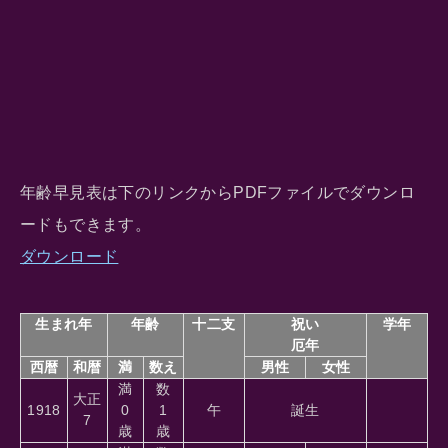
年齢早見表は下のリンクからPDFファイルでダウンロ
ードもできます。
ダウンロード
生まれ年
年齢
十二支
祝い
学年
厄年
西暦
和暦
満
数え
男性
女性
満
数
大正
1918
0
1
午
誕生
7
歳
歳