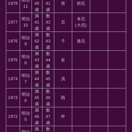
1878
40
41
寅
前厄
11
歳
歳
満
数
明治
本厄
1877
41
42
丑
10
(大厄)
歳
歳
満
数
明治
1876
42
43
子
後厄
9
歳
歳
満
数
明治
1875
43
44
亥
8
歳
歳
満
数
明治
1874
44
45
戌
7
歳
歳
満
数
明治
1873
45
46
酉
6
歳
歳
満
数
明治
1872
46
47
申
5
歳
歳
満
数
明治