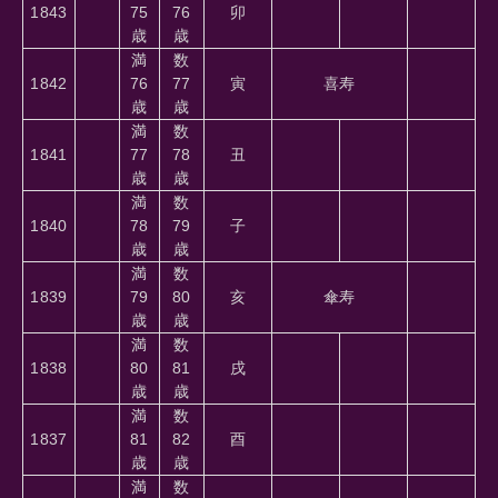
1843
75
76
卯
歳
歳
満
数
1842
76
77
寅
喜寿
歳
歳
満
数
1841
77
78
丑
歳
歳
満
数
1840
78
79
子
歳
歳
満
数
1839
79
80
亥
傘寿
歳
歳
満
数
1838
80
81
戌
歳
歳
満
数
1837
81
82
酉
歳
歳
満
数