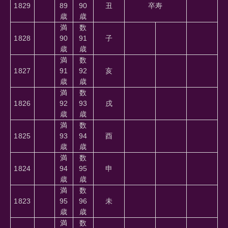
1829
89
90
丑
卒寿
歳
歳
満
数
1828
90
91
子
歳
歳
満
数
1827
91
92
亥
歳
歳
満
数
1826
92
93
戌
歳
歳
満
数
1825
93
94
酉
歳
歳
満
数
1824
94
95
申
歳
歳
満
数
1823
95
96
未
歳
歳
満
数