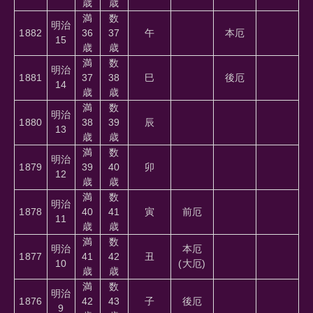
歳
歳
満
数
明治
1882
36
37
午
本厄
15
歳
歳
満
数
明治
1881
37
38
巳
後厄
14
歳
歳
満
数
明治
1880
38
39
辰
13
歳
歳
満
数
明治
1879
39
40
卯
12
歳
歳
満
数
明治
1878
40
41
寅
前厄
11
歳
歳
満
数
明治
本厄
1877
41
42
丑
10
(大厄)
歳
歳
満
数
明治
1876
42
43
子
後厄
9