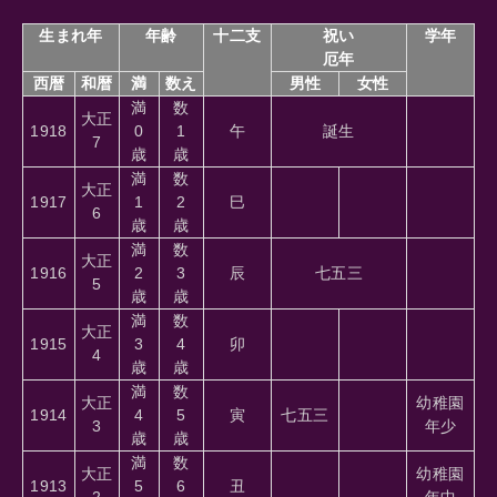
生まれ年
年齢
十二支
祝い
学年
厄年
西暦
和暦
満
数え
男性
女性
満
数
大正
1918
0
1
午
誕生
7
歳
歳
満
数
大正
1917
1
2
巳
6
歳
歳
満
数
大正
1916
2
3
辰
七五三
5
歳
歳
満
数
大正
1915
3
4
卯
4
歳
歳
満
数
大正
幼稚園
1914
4
5
寅
七五三
3
年少
歳
歳
満
数
大正
幼稚園
1913
5
6
丑
2
年中