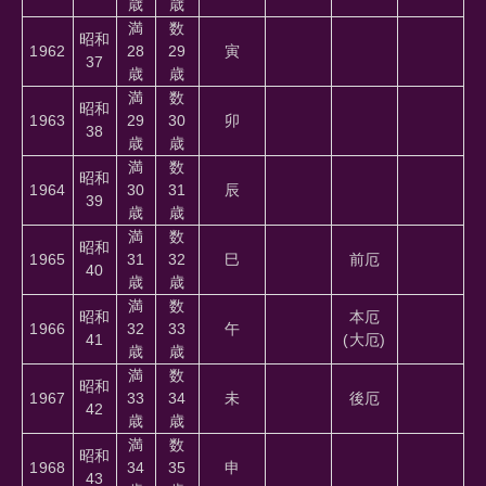
歳
歳
満
数
昭和
1962
28
29
寅
37
歳
歳
満
数
昭和
1963
29
30
卯
38
歳
歳
満
数
昭和
1964
30
31
辰
39
歳
歳
満
数
昭和
1965
31
32
巳
前厄
40
歳
歳
満
数
昭和
本厄
1966
32
33
午
41
(大厄)
歳
歳
満
数
昭和
1967
33
34
未
後厄
42
歳
歳
満
数
昭和
1968
34
35
申
43