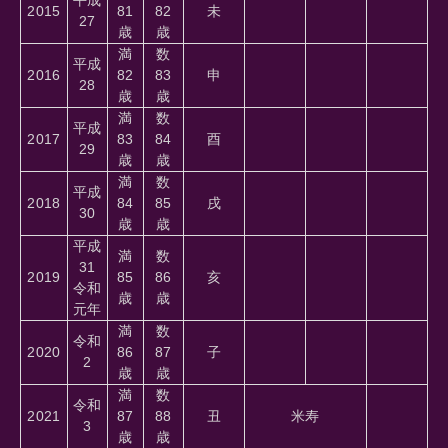
2015
81
82
未
27
歳
歳
満
数
平成
2016
82
83
申
28
歳
歳
満
数
平成
2017
83
84
酉
29
歳
歳
満
数
平成
2018
84
85
戌
30
歳
歳
平成
満
数
31
2019
85
86
亥
令和
歳
歳
元年
満
数
令和
2020
86
87
子
2
歳
歳
満
数
令和
2021
87
88
丑
米寿
3
歳
歳