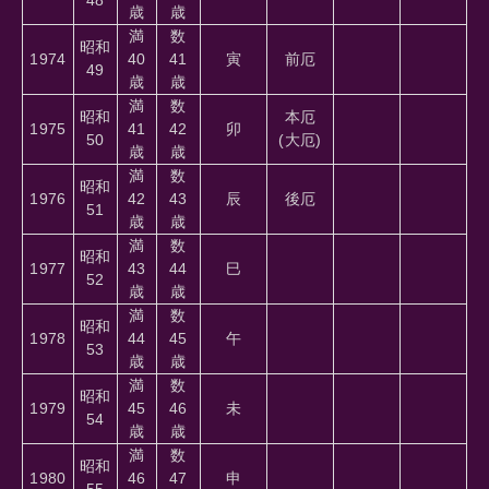
歳
歳
満
数
昭和
1974
40
41
寅
前厄
49
歳
歳
満
数
昭和
本厄
1975
41
42
卯
50
(大厄)
歳
歳
満
数
昭和
1976
42
43
辰
後厄
51
歳
歳
満
数
昭和
1977
43
44
巳
52
歳
歳
満
数
昭和
1978
44
45
午
53
歳
歳
満
数
昭和
1979
45
46
未
54
歳
歳
満
数
昭和
1980
46
47
申
55