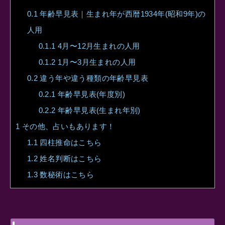
0.1
年齢早見表｜生まれ年が西暦1934年(昭和9年)の
人用
0.1.1
4月〜12月生まれの人用
0.1.2
1月〜3月生まれの人用
0.2
違う年や違う種類の年齢早見表
0.2.1
年齢早見表(年度別)
0.2.2
年齢早見表(生まれ年別)
1
その他、占いもあります！
1.1
四柱推命はこちら
1.2
姓名判断はこちら
1.3
数秘術はこちら