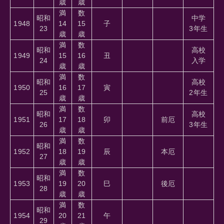
歳
歳
満
数
昭和
中学
1948
14
15
子
23
3年生
歳
歳
満
数
昭和
高校
1949
15
16
丑
24
入学
歳
歳
満
数
昭和
高校
1950
16
17
寅
25
2年生
歳
歳
満
数
昭和
高校
1951
17
18
卯
前厄
26
3年生
歳
歳
満
数
昭和
1952
18
19
辰
本厄
27
歳
歳
満
数
昭和
1953
19
20
巳
後厄
28
歳
歳
満
数
昭和
1954
20
21
午
29