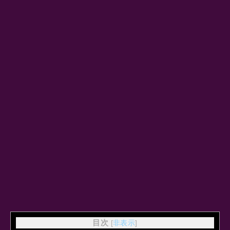
目次
[
非表示
]