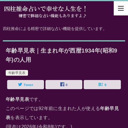
四柱推命による精密で詳細な占い機能を提供しています。
年齢早見表｜生まれ年が西暦1934年(昭和9
年)の人用
年齢早見表
Tweet
0
0
年齢早見表
です。
このページでは92年前に生まれた人が使える
年齢早見
表
を表示しています。
(現在は2026年(令和8年)です。)