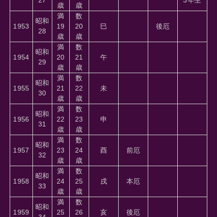
歳
歳
満
数
昭和
1953
19
20
巳
後厄
28
歳
歳
満
数
昭和
1954
20
21
午
29
歳
歳
満
数
昭和
1955
21
22
未
30
歳
歳
満
数
昭和
1956
22
23
申
31
歳
歳
満
数
昭和
1957
23
24
酉
前厄
32
歳
歳
満
数
昭和
1958
24
25
戌
本厄
33
歳
歳
満
数
昭和
1959
25
26
亥
後厄
34