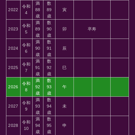
満
数
令和
2022
88
89
寅
4
歳
歳
満
数
令和
2023
89
90
卯
卒寿
5
歳
歳
満
数
令和
2024
90
91
辰
6
歳
歳
満
数
令和
2025
91
92
巳
7
歳
歳
満
数
令和
2026
92
93
午
8
歳
歳
満
数
令和
2027
93
94
未
9
歳
歳
満
数
令和
2028
94
95
申
10
歳
歳