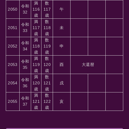
満
数
令和
2050
116
117
午
32
歳
歳
満
数
令和
2051
117
118
未
33
歳
歳
満
数
令和
2052
118
119
申
34
歳
歳
満
数
令和
2053
119
120
酉
大還暦
35
歳
歳
満
数
令和
2054
120
121
戌
36
歳
歳
満
数
令和
2055
121
122
亥
37
歳
歳