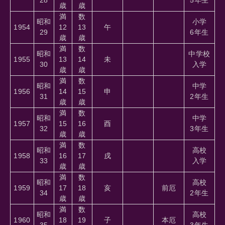
歳
歳
満
数
昭和
小学
1954
12
13
午
29
6年生
歳
歳
満
数
昭和
中学校
1955
13
14
未
30
入学
歳
歳
満
数
昭和
中学
1956
14
15
申
31
2年生
歳
歳
満
数
昭和
中学
1957
15
16
酉
32
3年生
歳
歳
満
数
昭和
高校
1958
16
17
戌
33
入学
歳
歳
満
数
昭和
高校
1959
17
18
亥
前厄
34
2年生
歳
歳
満
数
昭和
高校
1960
18
19
子
本厄
35
3年生