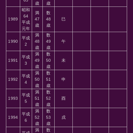
歳
歳
昭和
満
数
64
1989
47
48
巳
平成
歳
歳
元年
満
数
平成
1990
48
49
午
2
歳
歳
満
数
平成
1991
49
50
未
3
歳
歳
満
数
平成
1992
50
51
申
4
歳
歳
満
数
平成
1993
51
52
酉
5
歳
歳
満
数
平成
1994
52
53
戌
6
歳
歳
満
数
平成