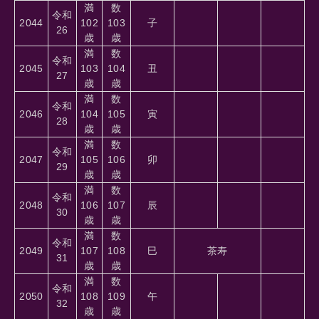
満
数
令和
2044
102
103
子
26
歳
歳
満
数
令和
2045
103
104
丑
27
歳
歳
満
数
令和
2046
104
105
寅
28
歳
歳
満
数
令和
2047
105
106
卯
29
歳
歳
満
数
令和
2048
106
107
辰
30
歳
歳
満
数
令和
2049
107
108
巳
茶寿
31
歳
歳
満
数
令和
2050
108
109
午
32
歳
歳