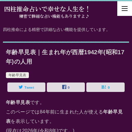
四柱推命による精密で詳細な占い機能を提供しています。
年齢早見表｜生まれ年が西暦1942年(昭和17
年)の人用
年齢早見表
Tweet
0
0
年齢早見表
です。
このページでは84年前に生まれた人が使える
年齢早見
表
を表示しています。
(現在は2026年(令和8年)です。)