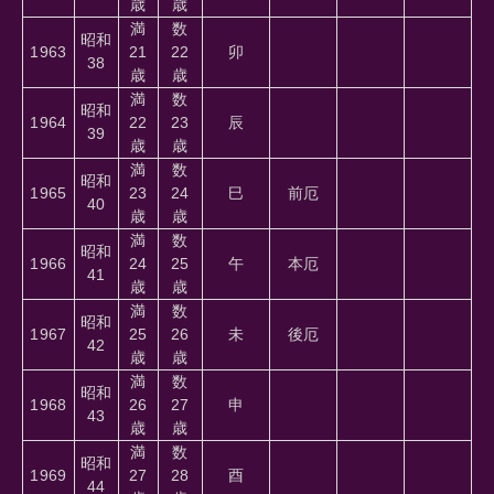
歳
歳
満
数
昭和
1963
21
22
卯
38
歳
歳
満
数
昭和
1964
22
23
辰
39
歳
歳
満
数
昭和
1965
23
24
巳
前厄
40
歳
歳
満
数
昭和
1966
24
25
午
本厄
41
歳
歳
満
数
昭和
1967
25
26
未
後厄
42
歳
歳
満
数
昭和
1968
26
27
申
43
歳
歳
満
数
昭和
1969
27
28
酉
44