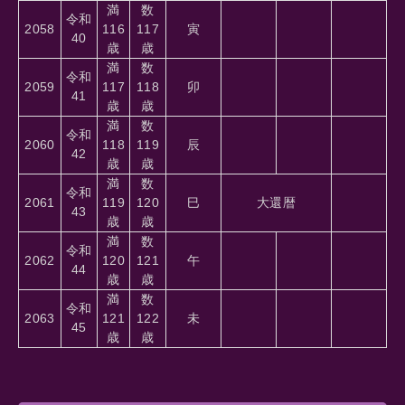
満
数
令和
2058
116
117
寅
40
歳
歳
満
数
令和
2059
117
118
卯
41
歳
歳
満
数
令和
2060
118
119
辰
42
歳
歳
満
数
令和
2061
119
120
巳
大還暦
43
歳
歳
満
数
令和
2062
120
121
午
44
歳
歳
満
数
令和
2063
121
122
未
45
歳
歳