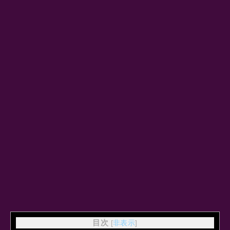
目次
[
非表示
]