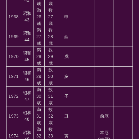
歳
歳
満
数
昭和
1968
26
27
申
43
歳
歳
満
数
昭和
1969
27
28
酉
44
歳
歳
満
数
昭和
1970
28
29
戌
45
歳
歳
満
数
昭和
1971
29
30
亥
46
歳
歳
満
数
昭和
1972
30
31
子
47
歳
歳
満
数
昭和
1973
31
32
丑
前厄
48
歳
歳
満
数
昭和
本厄
1974
32
33
寅
49
(大厄)