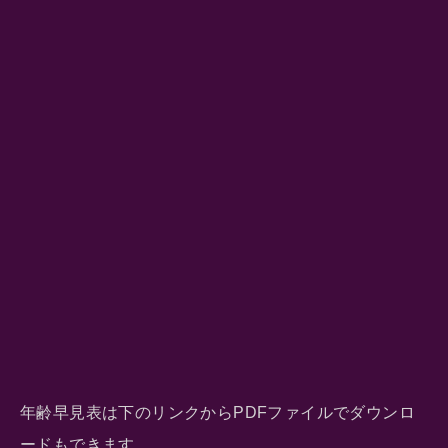
年齢早見表は下のリンクからPDFファイルでダウンロ
ードもできます。