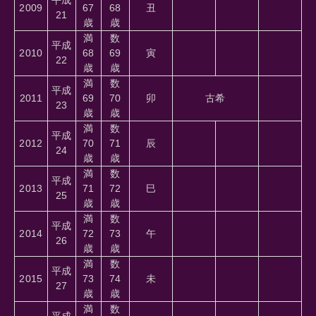
2009
67
68
丑
21
歳
歳
満
数
平成
2010
68
69
寅
22
歳
歳
満
数
平成
2011
69
70
卯
古希
23
歳
歳
満
数
平成
2012
70
71
辰
24
歳
歳
満
数
平成
2013
71
72
巳
25
歳
歳
満
数
平成
2014
72
73
午
26
歳
歳
満
数
平成
2015
73
74
未
27
歳
歳
満
数
平成