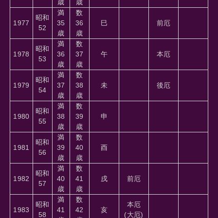
歳
歳
満
数
昭和
1977
35
36
巳
前厄
52
歳
歳
満
数
昭和
1978
36
37
午
本厄
53
歳
歳
満
数
昭和
1979
37
38
未
後厄
54
歳
歳
満
数
昭和
1980
38
39
申
55
歳
歳
満
数
昭和
1981
39
40
酉
56
歳
歳
満
数
昭和
1982
40
41
戌
前厄
57
歳
歳
満
数
昭和
本厄
1983
41
42
亥
58
(大厄)