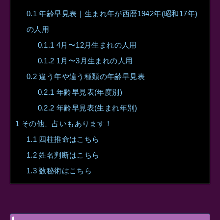
0.1
年齢早見表｜生まれ年が西暦1942年(昭和17年)
の人用
0.1.1
4月〜12月生まれの人用
0.1.2
1月〜3月生まれの人用
0.2
違う年や違う種類の年齢早見表
0.2.1
年齢早見表(年度別)
0.2.2
年齢早見表(生まれ年別)
1
その他、占いもあります！
1.1
四柱推命はこちら
1.2
姓名判断はこちら
1.3
数秘術はこちら