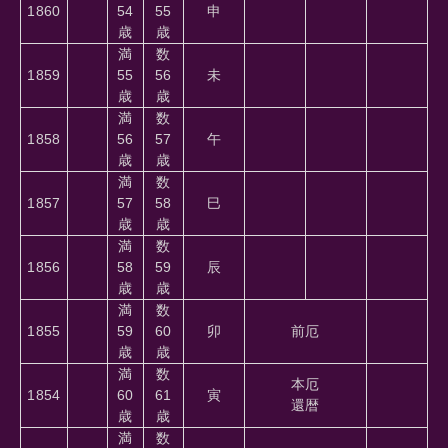
1860
54
55
申
歳
歳
満
数
1859
55
56
未
歳
歳
満
数
1858
56
57
午
歳
歳
満
数
1857
57
58
巳
歳
歳
満
数
1856
58
59
辰
歳
歳
満
数
1855
59
60
卯
前厄
歳
歳
満
数
本厄
1854
60
61
寅
還暦
歳
歳
満
数