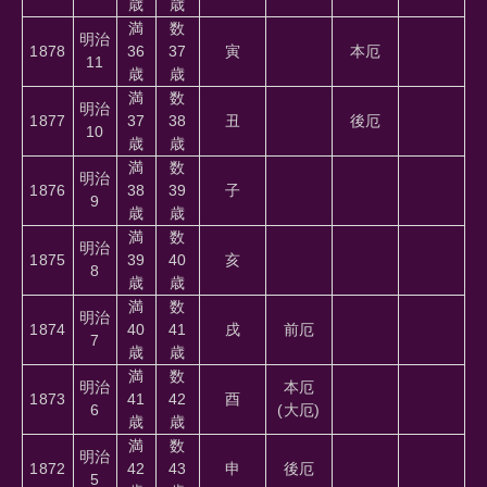
歳
歳
満
数
明治
1878
36
37
寅
本厄
11
歳
歳
満
数
明治
1877
37
38
丑
後厄
10
歳
歳
満
数
明治
1876
38
39
子
9
歳
歳
満
数
明治
1875
39
40
亥
8
歳
歳
満
数
明治
1874
40
41
戌
前厄
7
歳
歳
満
数
明治
本厄
1873
41
42
酉
6
(大厄)
歳
歳
満
数
明治
1872
42
43
申
後厄
5