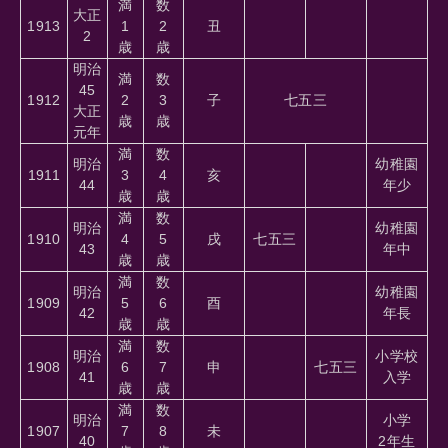
満
数
大正
1913
1
2
丑
2
歳
歳
明治
満
数
45
1912
2
3
子
七五三
大正
歳
歳
元年
満
数
明治
幼稚園
1911
3
4
亥
44
年少
歳
歳
満
数
明治
幼稚園
1910
4
5
戌
七五三
43
年中
歳
歳
満
数
明治
幼稚園
1909
5
6
酉
42
年長
歳
歳
満
数
明治
小学校
1908
6
7
申
七五三
41
入学
歳
歳
満
数
明治
小学
1907
7
8
未
40
2年生