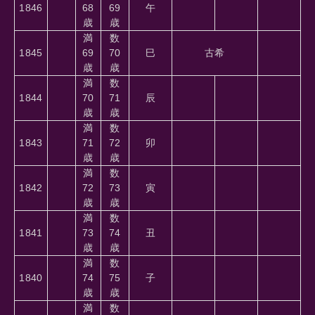
1846
68
69
午
歳
歳
満
数
1845
69
70
巳
古希
歳
歳
満
数
1844
70
71
辰
歳
歳
満
数
1843
71
72
卯
歳
歳
満
数
1842
72
73
寅
歳
歳
満
数
1841
73
74
丑
歳
歳
満
数
1840
74
75
子
歳
歳
満
数