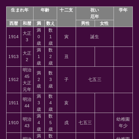
生まれ年
年齢
十二支
祝い
学年
厄年
西暦
和暦
満
数え
男性
女性
満
数
大正
1914
0
1
寅
誕生
3
歳
歳
満
数
大正
1913
1
2
丑
2
歳
歳
明治
満
数
45
1912
2
3
子
七五三
大正
歳
歳
元年
満
数
明治
1911
3
4
亥
44
歳
歳
満
数
明治
幼稚園
1910
4
5
戌
七五三
43
年少
歳
歳
満
数
明治
幼稚園