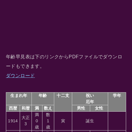
年齢早見表は下のリンクからPDFファイルでダウンロ
ードもできます。
ダウンロード
生まれ年
年齢
十二支
祝い
学年
厄年
西暦
和暦
満
数え
男性
女性
満
数
大正
1914
0
1
寅
誕生
3
歳
歳