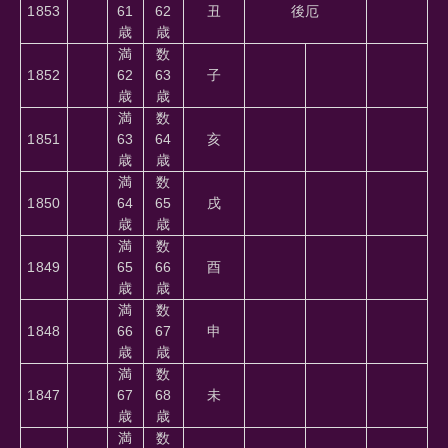
1853
61
62
丑
後厄
歳
歳
満
数
1852
62
63
子
歳
歳
満
数
1851
63
64
亥
歳
歳
満
数
1850
64
65
戌
歳
歳
満
数
1849
65
66
酉
歳
歳
満
数
1848
66
67
申
歳
歳
満
数
1847
67
68
未
歳
歳
満
数