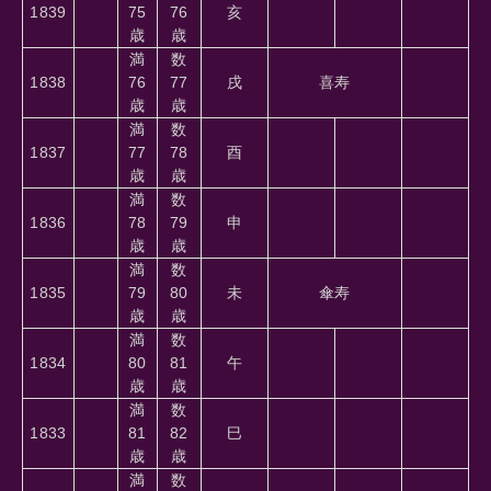
1839
75
76
亥
歳
歳
満
数
1838
76
77
戌
喜寿
歳
歳
満
数
1837
77
78
酉
歳
歳
満
数
1836
78
79
申
歳
歳
満
数
1835
79
80
未
傘寿
歳
歳
満
数
1834
80
81
午
歳
歳
満
数
1833
81
82
巳
歳
歳
満
数