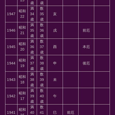
歳
歳
満
数
昭和
1947
34
35
亥
22
歳
歳
満
数
昭和
1946
35
36
戌
前厄
21
歳
歳
満
数
昭和
1945
36
37
酉
本厄
20
歳
歳
満
数
昭和
1944
37
38
申
後厄
19
歳
歳
満
数
昭和
1943
38
39
未
18
歳
歳
満
数
昭和
1942
39
40
午
17
歳
歳
満
数
昭和
1941
40
41
巳
前厄
16