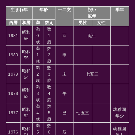
生まれ年
年齢
十二支
祝い
学年
厄年
西暦
和暦
満
数え
男性
女性
満
数
昭和
1981
0
1
酉
誕生
56
歳
歳
満
数
昭和
1980
1
2
申
55
歳
歳
満
数
昭和
1979
2
3
未
七五三
54
歳
歳
満
数
昭和
1978
3
4
午
53
歳
歳
満
数
昭和
幼稚園
1977
4
5
巳
七五三
52
年少
歳
歳
満
数
昭和
幼稚園
1976
5
6
辰
51
年中