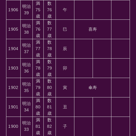
満
数
明治
1906
75
76
午
39
歳
歳
満
数
明治
1905
76
77
巳
喜寿
38
歳
歳
満
数
明治
1904
77
78
辰
37
歳
歳
満
数
明治
1903
78
79
卯
36
歳
歳
満
数
明治
1902
79
80
寅
傘寿
35
歳
歳
満
数
明治
1901
80
81
丑
34
歳
歳
満
数
明治
1900
81
82
子
33
歳
歳