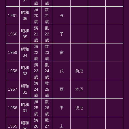
歳
歳
満
数
昭和
1961
20
21
丑
36
歳
歳
満
数
昭和
1960
21
22
子
35
歳
歳
満
数
昭和
1959
22
23
亥
34
歳
歳
満
数
昭和
1958
23
24
戌
前厄
33
歳
歳
満
数
昭和
1957
24
25
酉
本厄
32
歳
歳
満
数
昭和
1956
25
26
申
後厄
31
歳
歳
満
数
昭和
1955
26
27
未
30