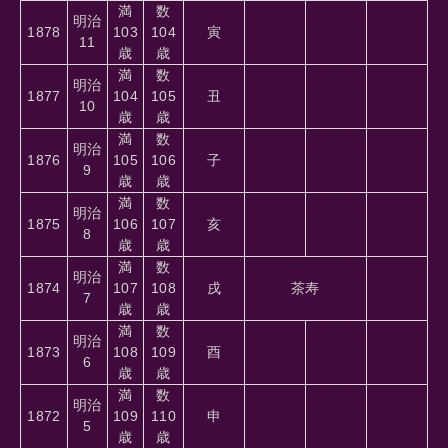
満
数
明治
1878
103
104
寅
11
歳
歳
満
数
明治
1877
104
105
丑
10
歳
歳
満
数
明治
1876
105
106
子
9
歳
歳
満
数
明治
1875
106
107
亥
8
歳
歳
満
数
明治
1874
107
108
戌
茶寿
7
歳
歳
満
数
明治
1873
108
109
酉
6
歳
歳
満
数
明治
1872
109
110
申
5
歳
歳