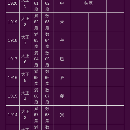
1920
61
62
申
後厄
9
歳
歳
満
数
大正
1919
62
63
未
8
歳
歳
満
数
大正
1918
63
64
午
7
歳
歳
満
数
大正
1917
64
65
巳
6
歳
歳
満
数
大正
1916
65
66
辰
5
歳
歳
満
数
大正
1915
66
67
卯
4
歳
歳
満
数
大正
1914
67
68
寅
3
歳
歳
満
数
大正