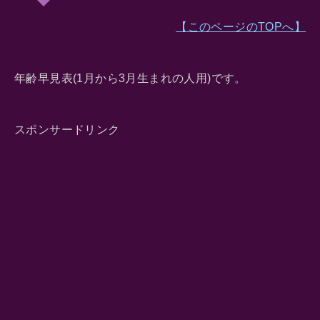
【このページのTOPへ】
年齢早見表(1月から3月生まれの人用)です。
スポンサードリンク