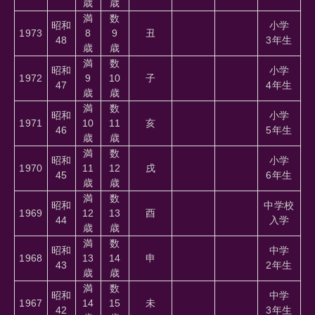
歳
歳
満
数
昭和
小学
1973
8
9
丑
48
3年生
歳
歳
満
数
昭和
小学
1972
9
10
子
47
4年生
歳
歳
満
数
昭和
小学
1971
10
11
亥
46
5年生
歳
歳
満
数
昭和
小学
1970
11
12
戌
45
6年生
歳
歳
満
数
昭和
中学校
1969
12
13
酉
44
入学
歳
歳
満
数
昭和
中学
1968
13
14
申
43
2年生
歳
歳
満
数
昭和
中学
1967
14
15
未
42
3年生