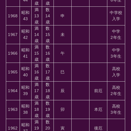
歳
歳
満
数
昭和
中学校
1968
13
14
申
43
入学
歳
歳
満
数
昭和
中学
1967
14
15
未
42
2年生
歳
歳
満
数
昭和
中学
1966
15
16
午
41
3年生
歳
歳
満
数
昭和
高校
1965
16
17
巳
40
入学
歳
歳
満
数
昭和
高校
1964
17
18
辰
前厄
39
2年生
歳
歳
満
数
昭和
高校
1963
18
19
卯
本厄
38
3年生
歳
歳
満
数
昭和
1962
19
20
寅
後厄
37