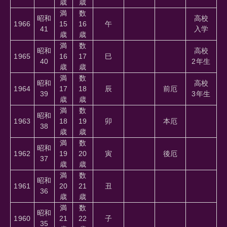
歳
歳
満
数
昭和
高校
1966
15
16
午
41
入学
歳
歳
満
数
昭和
高校
1965
16
17
巳
40
2年生
歳
歳
満
数
昭和
高校
1964
17
18
辰
前厄
39
3年生
歳
歳
満
数
昭和
1963
18
19
卯
本厄
38
歳
歳
満
数
昭和
1962
19
20
寅
後厄
37
歳
歳
満
数
昭和
1961
20
21
丑
36
歳
歳
満
数
昭和
1960
21
22
子
35