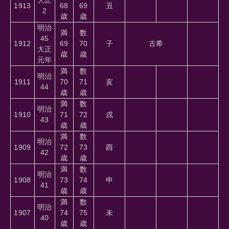
1913
68
69
丑
2
歳
歳
明治
満
数
45
1912
69
70
子
古希
大正
歳
歳
元年
満
数
明治
1911
70
71
亥
44
歳
歳
満
数
明治
1910
71
72
戌
43
歳
歳
満
数
明治
1909
72
73
酉
42
歳
歳
満
数
明治
1908
73
74
申
41
歳
歳
満
数
明治
1907
74
75
未
40
歳
歳