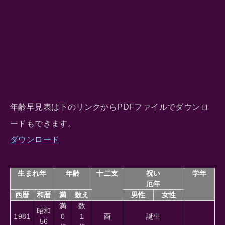
年齢早見表は下のリンクからPDFファイルでダウンロ
ードもできます。
ダウンロード
生まれ年
年齢
十二支
祝い
学年
厄年
西暦
和暦
満
数え
男性
女性
満
数
昭和
1981
0
1
酉
誕生
56