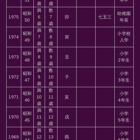
歳
歳
満
数
昭和
幼稚園
1975
6
7
卯
七五三
50
年長
歳
歳
満
数
昭和
小学校
1974
7
8
寅
49
入学
歳
歳
満
数
昭和
小学
1973
8
9
丑
48
2年生
歳
歳
満
数
昭和
小学
1972
9
10
子
47
3年生
歳
歳
満
数
昭和
小学
1971
10
11
亥
46
4年生
歳
歳
満
数
昭和
小学
1970
11
12
戌
45
5年生
歳
歳
満
数
昭和
小学
1969
12
13
酉
44
6年生