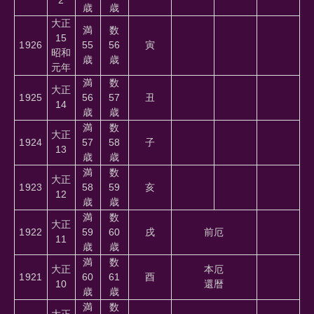
歳
歳
大正
満
数
15
1926
55
56
寅
昭和
歳
歳
元年
満
数
大正
1925
56
57
丑
14
歳
歳
満
数
大正
1924
57
58
子
13
歳
歳
満
数
大正
1923
58
59
亥
12
歳
歳
満
数
大正
1922
59
60
戌
前厄
11
歳
歳
満
数
大正
本厄
1921
60
61
酉
10
還暦
歳
歳
満
数
大正