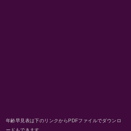
年齢早見表は下のリンクからPDFファイルでダウンロ
ードもできます。