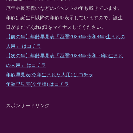
厄年や長寿祝いなどのイベントの年も載せています。
年齢は誕生日以降の年齢を表示していますので、誕生
日がまだであれば1をマイナスしてください。
【前の年】年齢早見表「西暦2026年(令和8年)生まれの
人用」 はコチラ
【次の年】年齢早見表「西暦2028年(令和10年)生まれ
の人用」 はコチラ
年齢早見表(今年生まれた人用) はコチラ
年齢早見表(今年版) はコチラ
スポンサードリンク