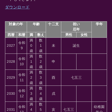
ダウンロード
対象の年
年齢
十二支
祝い
学年
厄年
西暦
和暦
満
数え
男性
女性
満
数
令和
2027
0
1
未
誕生
9
歳
歳
満
数
令和
2028
1
2
申
10
歳
歳
満
数
令和
2029
2
3
酉
七五三
11
歳
歳
満
数
令和
2030
3
4
戌
12
歳
歳
満
数
令和
幼稚園
2031
4
5
亥
七五三
13
年少