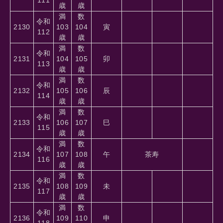
歳
歳
満
数
令和
2130
103
104
寅
112
歳
歳
満
数
令和
2131
104
105
卯
113
歳
歳
満
数
令和
2132
105
106
辰
114
歳
歳
満
数
令和
2133
106
107
巳
115
歳
歳
満
数
令和
2134
107
108
午
茶寿
116
歳
歳
満
数
令和
2135
108
109
未
117
歳
歳
満
数
令和
2136
109
110
申
118