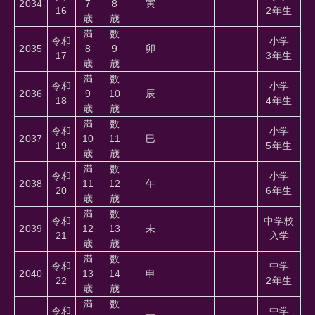
2034
7
8
寅
16
2年生
歳
歳
満
数
令和
小学
2035
8
9
卯
17
3年生
歳
歳
満
数
令和
小学
2036
9
10
辰
18
4年生
歳
歳
満
数
令和
小学
2037
10
11
巳
19
5年生
歳
歳
満
数
令和
小学
2038
11
12
午
20
6年生
歳
歳
満
数
令和
中学校
2039
12
13
未
21
入学
歳
歳
満
数
令和
中学
2040
13
14
申
22
2年生
歳
歳
満
数
令和
中学