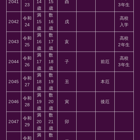
2041
14
15
酉
23
3年生
歳
歳
満
数
令和
高校
2042
15
16
戌
24
入学
歳
歳
満
数
令和
高校
2043
16
17
亥
25
2年生
歳
歳
満
数
令和
高校
2044
17
18
子
前厄
26
3年生
歳
歳
満
数
令和
2045
18
19
丑
本厄
27
歳
歳
満
数
令和
2046
19
20
寅
後厄
28
歳
歳
満
数
令和
2047
20
21
卯
29
歳
歳
満
数
令和