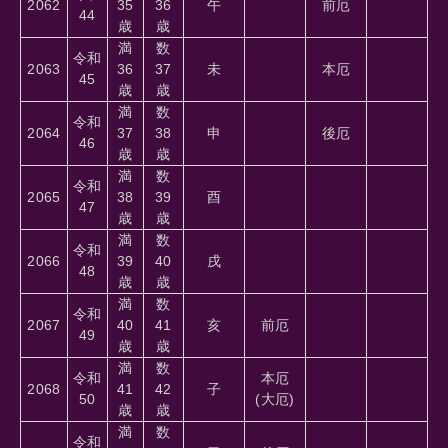
2062
35
36
午
前厄
44
歳
歳
満
数
令和
2063
36
37
未
本厄
45
歳
歳
満
数
令和
2064
37
38
申
後厄
46
歳
歳
満
数
令和
2065
38
39
酉
47
歳
歳
満
数
令和
2066
39
40
戌
48
歳
歳
満
数
令和
2067
40
41
亥
前厄
49
歳
歳
満
数
令和
本厄
2068
41
42
子
50
(大厄)
歳
歳
満
数
令和