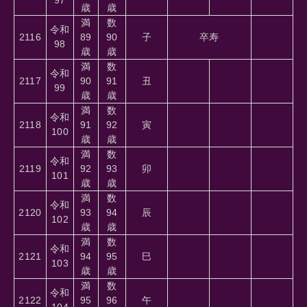
歳
歳
満
数
令和
2116
89
90
子
卒寿
98
歳
歳
満
数
令和
2117
90
91
丑
99
歳
歳
満
数
令和
2118
91
92
寅
100
歳
歳
満
数
令和
2119
92
93
卯
101
歳
歳
満
数
令和
2120
93
94
辰
102
歳
歳
満
数
令和
2121
94
95
巳
103
歳
歳
満
数
令和
2122
95
96
午
104