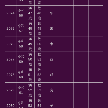
歳
歳
満
数
令和
2074
47
48
午
56
歳
歳
満
数
令和
2075
48
49
未
57
歳
歳
満
数
令和
2076
49
50
申
58
歳
歳
満
数
令和
2077
50
51
酉
59
歳
歳
満
数
令和
2078
51
52
戌
60
歳
歳
満
数
令和
2079
52
53
亥
61
歳
歳
満
数
令和
2080
53
54
子
62