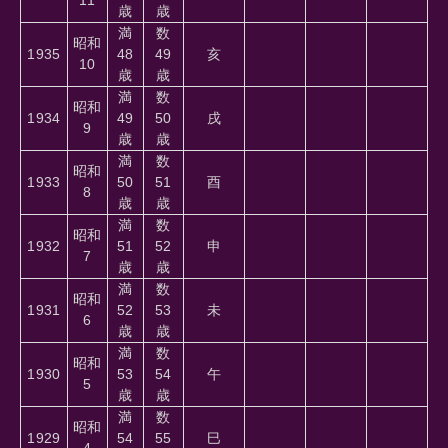
歳
歳
満
数
昭和
1935
48
49
亥
10
歳
歳
満
数
昭和
1934
49
50
戌
9
歳
歳
満
数
昭和
1933
50
51
酉
8
歳
歳
満
数
昭和
1932
51
52
申
7
歳
歳
満
数
昭和
1931
52
53
未
6
歳
歳
満
数
昭和
1930
53
54
午
5
歳
歳
満
数
昭和
1929
54
55
巳
4