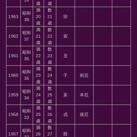
歳
歳
満
数
昭和
1963
20
21
卯
38
歳
歳
満
数
昭和
1962
21
22
寅
37
歳
歳
満
数
昭和
1961
22
23
丑
36
歳
歳
満
数
昭和
1960
23
24
子
前厄
35
歳
歳
満
数
昭和
1959
24
25
亥
本厄
34
歳
歳
満
数
昭和
1958
25
26
戌
後厄
33
歳
歳
満
数
昭和
1957
26
27
酉
32