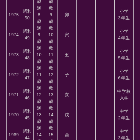
歳
歳
満
数
昭和
小学
1975
8
9
卯
50
3年生
歳
歳
満
数
昭和
小学
1974
9
10
寅
49
4年生
歳
歳
満
数
昭和
小学
1973
10
11
丑
48
5年生
歳
歳
満
数
昭和
小学
1972
11
12
子
47
6年生
歳
歳
満
数
昭和
中学校
1971
12
13
亥
46
入学
歳
歳
満
数
昭和
中学
1970
13
14
戌
45
2年生
歳
歳
満
数
昭和
中学
1969
14
15
酉
44
3年生