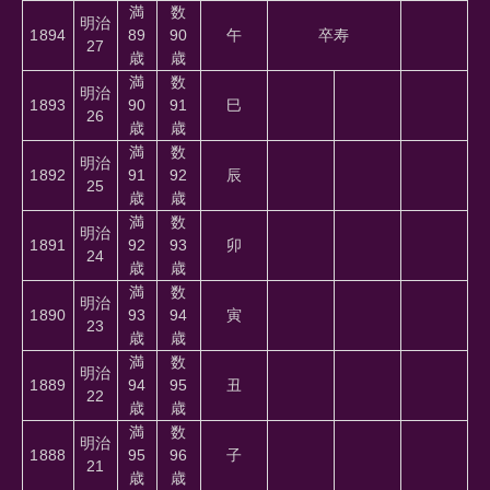
満
数
明治
1894
89
90
午
卒寿
27
歳
歳
満
数
明治
1893
90
91
巳
26
歳
歳
満
数
明治
1892
91
92
辰
25
歳
歳
満
数
明治
1891
92
93
卯
24
歳
歳
満
数
明治
1890
93
94
寅
23
歳
歳
満
数
明治
1889
94
95
丑
22
歳
歳
満
数
明治
1888
95
96
子
21
歳
歳