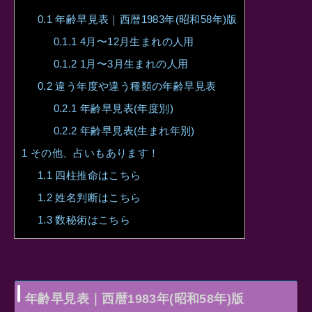
0.1
年齢早見表｜西暦1983年(昭和58年)版
0.1.1
4月〜12月生まれの人用
0.1.2
1月〜3月生まれの人用
0.2
違う年度や違う種類の年齢早見表
0.2.1
年齢早見表(年度別)
0.2.2
年齢早見表(生まれ年別)
1
その他、占いもあります！
1.1
四柱推命はこちら
1.2
姓名判断はこちら
1.3
数秘術はこちら
年齢早見表｜西暦1983年(昭和58年)版