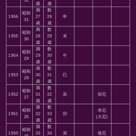
歳
歳
満
数
昭和
1956
27
28
申
31
歳
歳
満
数
昭和
1955
28
29
未
30
歳
歳
満
数
昭和
1954
29
30
午
29
歳
歳
満
数
昭和
1953
30
31
巳
28
歳
歳
満
数
昭和
1952
31
32
辰
前厄
27
歳
歳
満
数
昭和
本厄
1951
32
33
卯
26
(大厄)
歳
歳
満
数
昭和
1950
33
34
寅
後厄
25