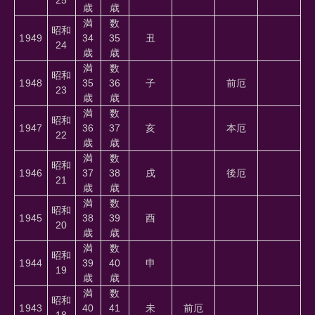
歳
歳
満
数
昭和
1949
34
35
丑
24
歳
歳
満
数
昭和
1948
35
36
子
前厄
23
歳
歳
満
数
昭和
1947
36
37
亥
本厄
22
歳
歳
満
数
昭和
1946
37
38
戌
後厄
21
歳
歳
満
数
昭和
1945
38
39
酉
20
歳
歳
満
数
昭和
1944
39
40
申
19
歳
歳
満
数
昭和
1943
40
41
未
前厄
18