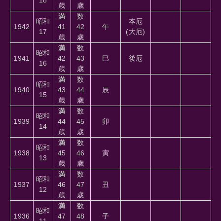
歳
歳
満
数
昭和
本厄
1942
41
42
午
17
(大厄)
歳
歳
満
数
昭和
1941
42
43
巳
後厄
16
歳
歳
満
数
昭和
1940
43
44
辰
15
歳
歳
満
数
昭和
1939
44
45
卯
14
歳
歳
満
数
昭和
1938
45
46
寅
13
歳
歳
満
数
昭和
1937
46
47
丑
12
歳
歳
満
数
昭和
1936
47
48
子
11