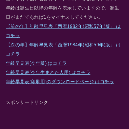
年齢は誕生日以降の年齢を表示していますので、誕生
日がまだであれば1をマイナスしてください。
【前の年】年齢早見表「西暦1982年(昭和57年)版」 は
コチラ
【次の年】年齢早見表「西暦1984年(昭和59年)版」 は
コチラ
年齢早見表(今年版) はコチラ
年齢早見表(今年生まれた人用) はコチラ
年齢早見表(印刷用)のダウンロードページ はコチラ
スポンサードリンク