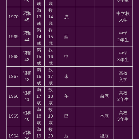
歳
歳
満
数
昭和
中学校
1970
13
14
戌
45
入学
歳
歳
満
数
昭和
中学
1969
14
15
酉
44
2年生
歳
歳
満
数
昭和
中学
1968
15
16
申
43
3年生
歳
歳
満
数
昭和
高校
1967
16
17
未
42
入学
歳
歳
満
数
昭和
高校
1966
17
18
午
前厄
41
2年生
歳
歳
満
数
昭和
高校
1965
18
19
巳
本厄
40
3年生
歳
歳
満
数
昭和
1964
19
20
辰
後厄
39