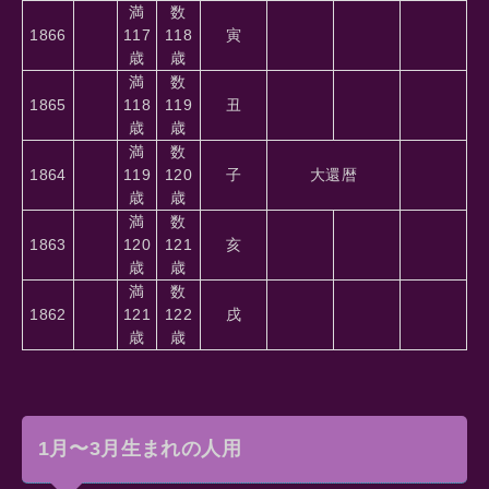
満
数
1866
117
118
寅
歳
歳
満
数
1865
118
119
丑
歳
歳
満
数
1864
119
120
子
大還暦
歳
歳
満
数
1863
120
121
亥
歳
歳
満
数
1862
121
122
戌
歳
歳
1月〜3月生まれの人用