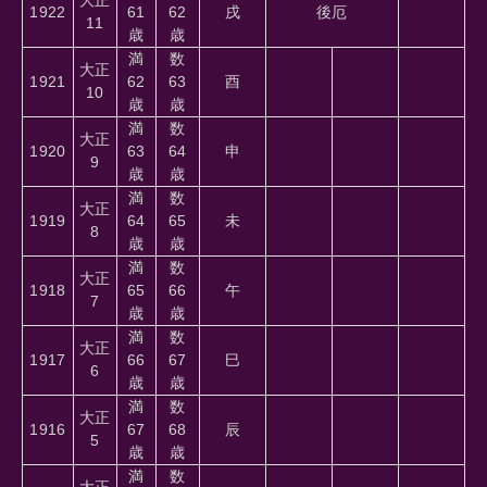
1922
61
62
戌
後厄
11
歳
歳
満
数
大正
1921
62
63
酉
10
歳
歳
満
数
大正
1920
63
64
申
9
歳
歳
満
数
大正
1919
64
65
未
8
歳
歳
満
数
大正
1918
65
66
午
7
歳
歳
満
数
大正
1917
66
67
巳
6
歳
歳
満
数
大正
1916
67
68
辰
5
歳
歳
満
数
大正