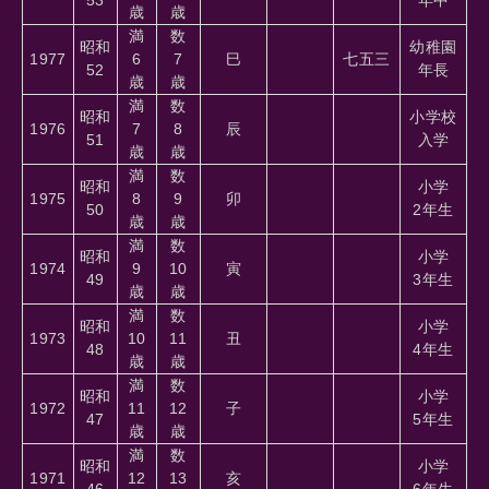
歳
歳
満
数
昭和
幼稚園
1977
6
7
巳
七五三
52
年長
歳
歳
満
数
昭和
小学校
1976
7
8
辰
51
入学
歳
歳
満
数
昭和
小学
1975
8
9
卯
50
2年生
歳
歳
満
数
昭和
小学
1974
9
10
寅
49
3年生
歳
歳
満
数
昭和
小学
1973
10
11
丑
48
4年生
歳
歳
満
数
昭和
小学
1972
11
12
子
47
5年生
歳
歳
満
数
昭和
小学
1971
12
13
亥
46
6年生