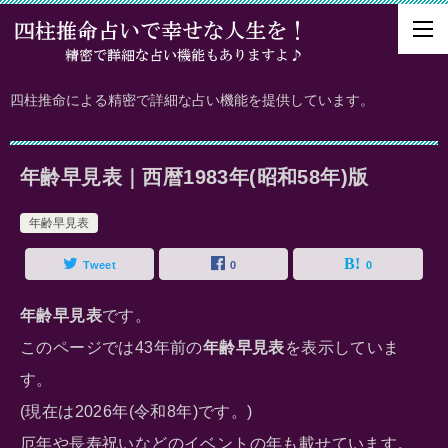
四柱推命による精密で詳細な占い機能を提供しています。
年齢早見表｜西暦1983年(昭和58年)版
年齢早見表
Tweet
0
0
年齢早見表
です。
このページでは43年前の
年齢早見表
を表示していま
す。
(現在は2026年(令和8年)です。)
厄年や長寿祝いなどのイベントの年も載せています。