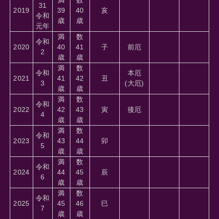
31
2019
39
40
亥
令和
歳
歳
元年
満
数
令和
2020
40
41
子
前厄
2
歳
歳
満
数
令和
本厄
2021
41
42
丑
3
(大厄)
歳
歳
満
数
令和
2022
42
43
寅
後厄
4
歳
歳
満
数
令和
2023
43
44
卯
5
歳
歳
満
数
令和
2024
44
45
辰
6
歳
歳
満
数
令和
2025
45
46
巳
7
歳
歳