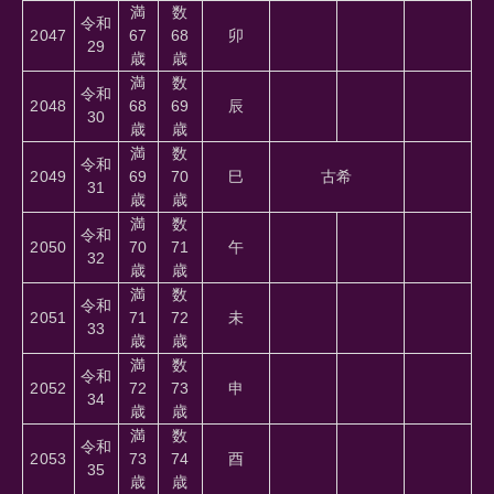
満
数
令和
2047
67
68
卯
29
歳
歳
満
数
令和
2048
68
69
辰
30
歳
歳
満
数
令和
2049
69
70
巳
古希
31
歳
歳
満
数
令和
2050
70
71
午
32
歳
歳
満
数
令和
2051
71
72
未
33
歳
歳
満
数
令和
2052
72
73
申
34
歳
歳
満
数
令和
2053
73
74
酉
35
歳
歳