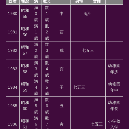
西暦
和暦
満
数え
男性
女性
満
数
昭和
1980
0
1
申
誕生
55
歳
歳
満
数
昭和
1981
1
2
酉
56
歳
歳
満
数
昭和
1982
2
3
戌
七五三
57
歳
歳
満
数
昭和
幼稚園
1983
3
4
亥
58
年少
歳
歳
満
数
昭和
幼稚園
1984
4
5
子
七五三
59
年中
歳
歳
満
数
昭和
幼稚園
1985
5
6
丑
60
年長
歳
歳
満
数
昭和
小学校
1986
6
7
寅
七五三
61
入学