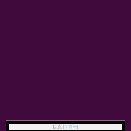
目次
[
非表示
]