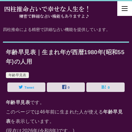
四柱推命による精密で詳細な占い機能を提供しています。
年齢早見表｜生まれ年が西暦1980年(昭和55
年)の人用
年齢早見表
Tweet
0
0
年齢早見表
です。
このページでは46年前に生まれた人が使える
年齢早見
表
を表示しています。
(現在は2026年(令和8年)です。)