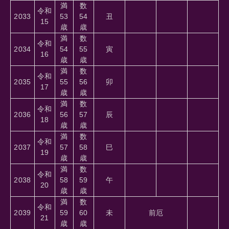
満
数
令和
2033
53
54
丑
15
歳
歳
満
数
令和
2034
54
55
寅
16
歳
歳
満
数
令和
2035
55
56
卯
17
歳
歳
満
数
令和
2036
56
57
辰
18
歳
歳
満
数
令和
2037
57
58
巳
19
歳
歳
満
数
令和
2038
58
59
午
20
歳
歳
満
数
令和
2039
59
60
未
前厄
21
歳
歳