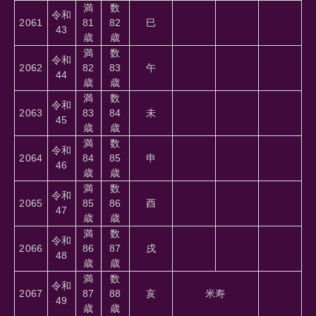
満
数
令和
2061
81
82
巳
43
歳
歳
満
数
令和
2062
82
83
午
44
歳
歳
満
数
令和
2063
83
84
未
45
歳
歳
満
数
令和
2064
84
85
申
46
歳
歳
満
数
令和
2065
85
86
酉
47
歳
歳
満
数
令和
2066
86
87
戌
48
歳
歳
満
数
令和
2067
87
88
亥
米寿
49
歳
歳