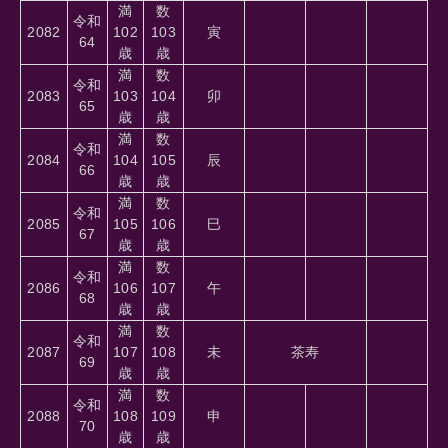
満
数
令和
2082
102
103
寅
64
歳
歳
満
数
令和
2083
103
104
卯
65
歳
歳
満
数
令和
2084
104
105
辰
66
歳
歳
満
数
令和
2085
105
106
巳
67
歳
歳
満
数
令和
2086
106
107
午
68
歳
歳
満
数
令和
2087
107
108
未
茶寿
69
歳
歳
満
数
令和
2088
108
109
申
70
歳
歳