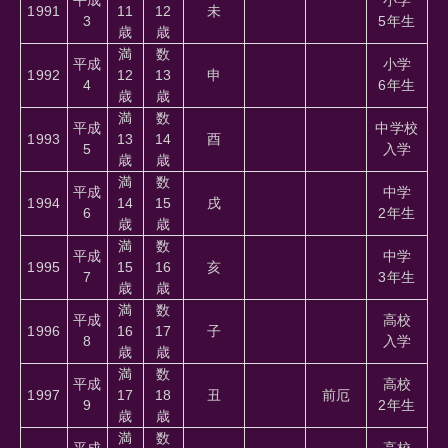
1991
11
12
未
3
5年生
歳
歳
満
数
平成
小学
1992
12
13
申
4
6年生
歳
歳
満
数
平成
中学校
1993
13
14
酉
5
入学
歳
歳
満
数
平成
中学
1994
14
15
戌
6
2年生
歳
歳
満
数
平成
中学
1995
15
16
亥
7
3年生
歳
歳
満
数
平成
高校
1996
16
17
子
8
入学
歳
歳
満
数
平成
高校
1997
17
18
丑
前厄
9
2年生
歳
歳
満
数
平成
高校