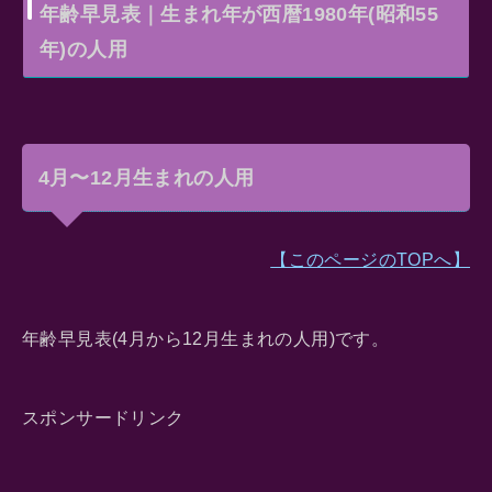
年齢早見表｜生まれ年が西暦1980年(昭和55
年)の人用
4月〜12月生まれの人用
【このページのTOPへ】
年齢早見表(4月から12月生まれの人用)です。
スポンサードリンク