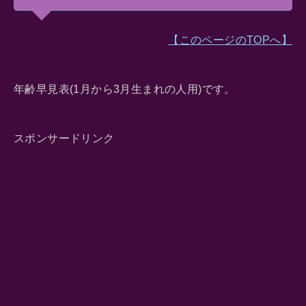
【このページのTOPへ】
年齢早見表(1月から3月生まれの人用)です。
スポンサードリンク