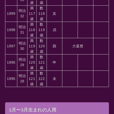
歳
歳
満
数
明治
1899
117
118
亥
32
歳
歳
満
数
明治
1898
118
119
戌
31
歳
歳
満
数
明治
1897
119
120
酉
大還暦
30
歳
歳
満
数
明治
1896
120
121
申
29
歳
歳
満
数
明治
1895
121
122
未
28
歳
歳
1月〜3月生まれの人用