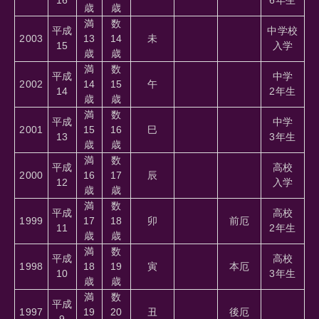
歳
歳
満
数
平成
中学校
2003
13
14
未
15
入学
歳
歳
満
数
平成
中学
2002
14
15
午
14
2年生
歳
歳
満
数
平成
中学
2001
15
16
巳
13
3年生
歳
歳
満
数
平成
高校
2000
16
17
辰
12
入学
歳
歳
満
数
平成
高校
1999
17
18
卯
前厄
11
2年生
歳
歳
満
数
平成
高校
1998
18
19
寅
本厄
10
3年生
歳
歳
満
数
平成
1997
19
20
丑
後厄
9