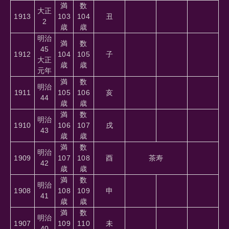
満
数
大正
1913
103
104
丑
2
歳
歳
明治
満
数
45
1912
104
105
子
大正
歳
歳
元年
満
数
明治
1911
105
106
亥
44
歳
歳
満
数
明治
1910
106
107
戌
43
歳
歳
満
数
明治
1909
107
108
酉
茶寿
42
歳
歳
満
数
明治
1908
108
109
申
41
歳
歳
満
数
明治
1907
109
110
未
40