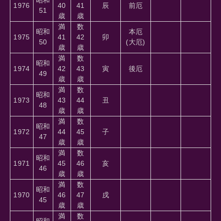
1976
40
41
辰
前厄
51
歳
歳
満
数
昭和
本厄
1975
41
42
卯
50
(大厄)
歳
歳
満
数
昭和
1974
42
43
寅
後厄
49
歳
歳
満
数
昭和
1973
43
44
丑
48
歳
歳
満
数
昭和
1972
44
45
子
47
歳
歳
満
数
昭和
1971
45
46
亥
46
歳
歳
満
数
昭和
1970
46
47
戌
45
歳
歳
満
数
昭和