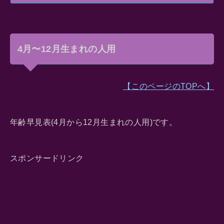
4月〜12月生まれの人用
【このページのTOPへ】
年齢早見表(4月から12月生まれの人用)です。
スポンサードリンク