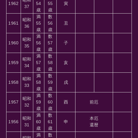
1962
54
55
寅
37
歳
歳
満
数
昭和
1961
55
56
丑
36
歳
歳
満
数
昭和
1960
56
57
子
35
歳
歳
満
数
昭和
1959
57
58
亥
34
歳
歳
満
数
昭和
1958
58
59
戌
33
歳
歳
満
数
昭和
1957
59
60
酉
前厄
32
歳
歳
満
数
昭和
本厄
1956
60
61
申
31
還暦
歳
歳
満
数
昭和