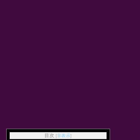
目次
[
非表示
]