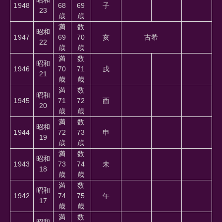
1948
68
69
子
23
歳
歳
満
数
昭和
1947
69
70
亥
古希
22
歳
歳
満
数
昭和
1946
70
71
戌
21
歳
歳
満
数
昭和
1945
71
72
酉
20
歳
歳
満
数
昭和
1944
72
73
申
19
歳
歳
満
数
昭和
1943
73
74
未
18
歳
歳
満
数
昭和
1942
74
75
午
17
歳
歳
満
数
昭和