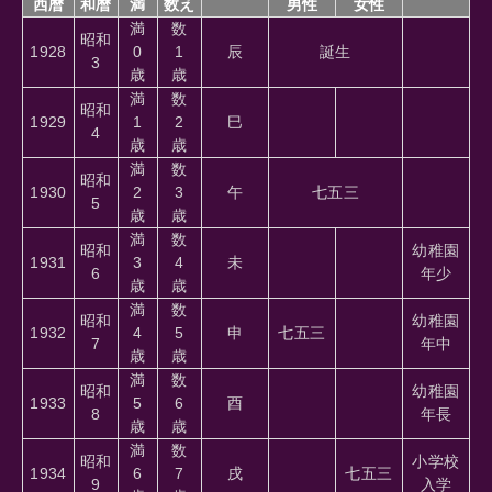
西暦
和暦
満
数え
男性
女性
満
数
昭和
1928
0
1
辰
誕生
3
歳
歳
満
数
昭和
1929
1
2
巳
4
歳
歳
満
数
昭和
1930
2
3
午
七五三
5
歳
歳
満
数
昭和
幼稚園
1931
3
4
未
6
年少
歳
歳
満
数
昭和
幼稚園
1932
4
5
申
七五三
7
年中
歳
歳
満
数
昭和
幼稚園
1933
5
6
酉
8
年長
歳
歳
満
数
昭和
小学校
1934
6
7
戌
七五三
9
入学