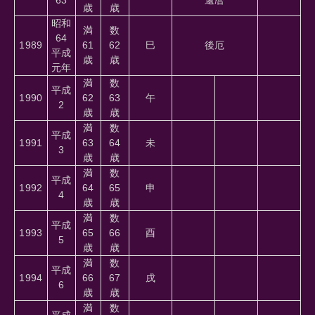
歳
歳
昭和
満
数
64
1989
61
62
巳
後厄
平成
歳
歳
元年
満
数
平成
1990
62
63
午
2
歳
歳
満
数
平成
1991
63
64
未
3
歳
歳
満
数
平成
1992
64
65
申
4
歳
歳
満
数
平成
1993
65
66
酉
5
歳
歳
満
数
平成
1994
66
67
戌
6
歳
歳
満
数
平成