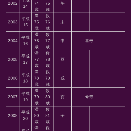
2002
74
75
午
14
歳
歳
満
数
平成
2003
75
76
未
15
歳
歳
満
数
平成
2004
76
77
申
喜寿
16
歳
歳
満
数
平成
2005
77
78
酉
17
歳
歳
満
数
平成
2006
78
79
戌
18
歳
歳
満
数
平成
2007
79
80
亥
傘寿
19
歳
歳
満
数
平成
2008
80
81
子
20
歳
歳
満
数
平成