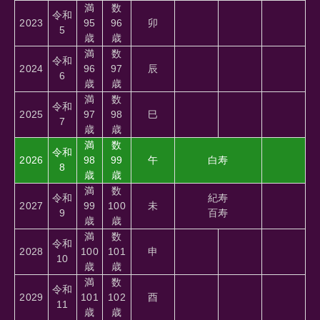
満
数
令和
2023
95
96
卯
5
歳
歳
満
数
令和
2024
96
97
辰
6
歳
歳
満
数
令和
2025
97
98
巳
7
歳
歳
満
数
令和
2026
98
99
午
白寿
8
歳
歳
満
数
令和
紀寿
2027
99
100
未
9
百寿
歳
歳
満
数
令和
2028
100
101
申
10
歳
歳
満
数
令和
2029
101
102
酉
11
歳
歳