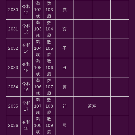
満
数
令和
2030
102
103
戌
12
歳
歳
満
数
令和
2031
103
104
亥
13
歳
歳
満
数
令和
2032
104
105
子
14
歳
歳
満
数
令和
2033
105
106
丑
15
歳
歳
満
数
令和
2034
106
107
寅
16
歳
歳
満
数
令和
2035
107
108
卯
茶寿
17
歳
歳
満
数
令和
2036
108
109
辰
18
歳
歳