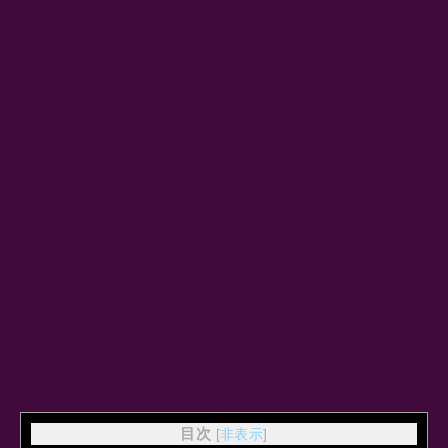
目次
[
非表示
]