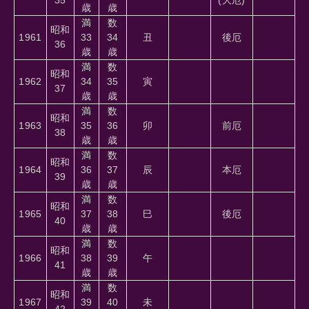
歳
歳
満
数
昭和
1961
33
34
丑
後厄
36
歳
歳
満
数
昭和
1962
34
35
寅
37
歳
歳
満
数
昭和
1963
35
36
卯
前厄
38
歳
歳
満
数
昭和
1964
36
37
辰
本厄
39
歳
歳
満
数
昭和
1965
37
38
巳
後厄
40
歳
歳
満
数
昭和
1966
38
39
午
41
歳
歳
満
数
昭和
1967
39
40
未
42