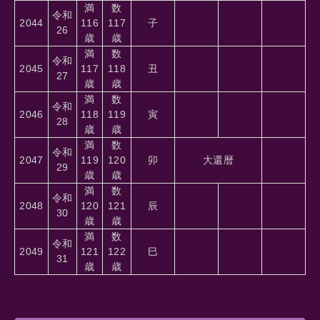
満
数
令和
2044
116
117
子
26
歳
歳
満
数
令和
2045
117
118
丑
27
歳
歳
満
数
令和
2046
118
119
寅
28
歳
歳
満
数
令和
2047
119
120
卯
大還暦
29
歳
歳
満
数
令和
2048
120
121
辰
30
歳
歳
満
数
令和
2049
121
122
巳
31
歳
歳