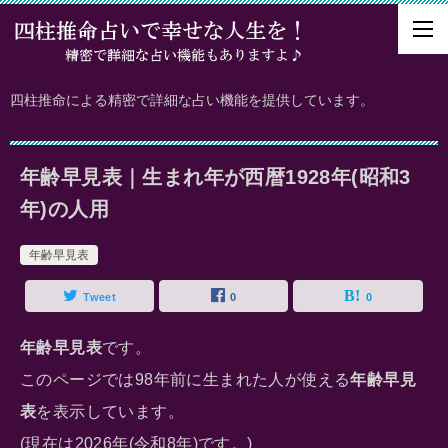
四柱推命による精密で詳細な占い機能を提供しています。
年齢早見表｜生まれ年が西暦1928年(昭和3
年)の人用
年齢早見表
Tweet
0
0
年齢早見表
です。
このページでは98年前に生まれた人が使える
年齢早見
表
を表示しています。
(現在は2026年(令和8年)です。)