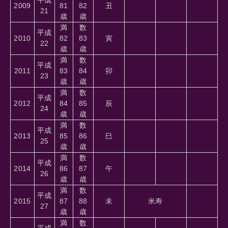
2009
81
82
丑
21
歳
歳
満
数
平成
2010
82
83
寅
22
歳
歳
満
数
平成
2011
83
84
卯
23
歳
歳
満
数
平成
2012
84
85
辰
24
歳
歳
満
数
平成
2013
85
86
巳
25
歳
歳
満
数
平成
2014
86
87
午
26
歳
歳
満
数
平成
2015
87
88
未
米寿
27
歳
歳
満
数
平成