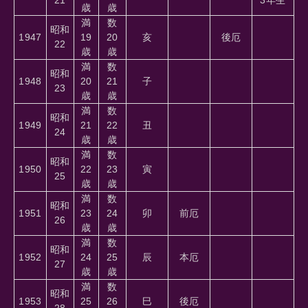
歳
歳
満
数
昭和
1947
19
20
亥
後厄
22
歳
歳
満
数
昭和
1948
20
21
子
23
歳
歳
満
数
昭和
1949
21
22
丑
24
歳
歳
満
数
昭和
1950
22
23
寅
25
歳
歳
満
数
昭和
1951
23
24
卯
前厄
26
歳
歳
満
数
昭和
1952
24
25
辰
本厄
27
歳
歳
満
数
昭和
1953
25
26
巳
後厄
28