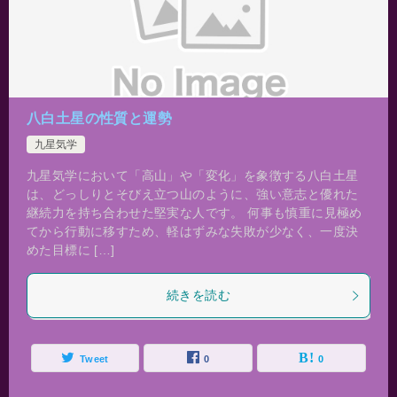
八白土星の性質と運勢
九星気学
九星気学において「高山」や「変化」を象徴する八白土星
は、どっしりとそびえ立つ山のように、強い意志と優れた
継続力を持ち合わせた堅実な人です。 何事も慎重に見極め
てから行動に移すため、軽はずみな失敗が少なく、一度決
めた目標に […]
続きを読む
Tweet
0
0