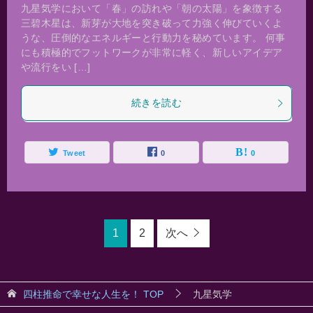
九星気学において「春」の訪れや「朝の太陽」を象徴する
三碧木星は、新芽が大地を突き破って力強く伸びていくよ
うな、圧倒的なエネルギーと行動力を秘めています。 何事
にも積極的でフットワークが非常に軽く、新しいアイデア
や流行をい […]
続きを読む
Tweet
0
0
1
2
次へ
四柱推命で幸せな人生を！
TOP
九星気学