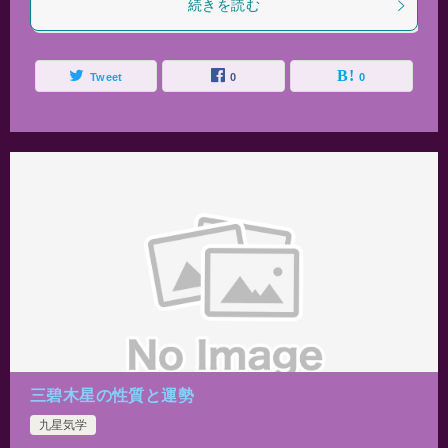
続きを読む
Tweet
0
0
三碧木星の性質と運勢
九星気学