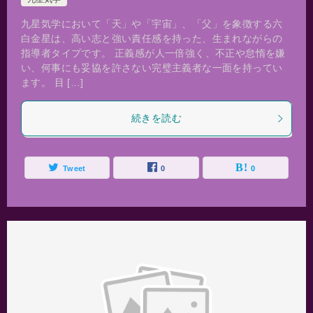
九星気学において「天」や「宇宙」、「父」を象徴する六
白金星は、高い志と強い責任感を持った、生まれながらの
指導者タイプです。 正義感が人一倍強く、不正や怠惰を嫌
い、何事にも妥協を許さない完璧主義者な一面を持ってい
ます。 目 […]
続きを読む
Tweet
0
0