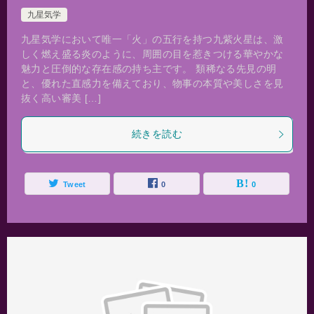
九星気学
九星気学において唯一「火」の五行を持つ九紫火星は、激
しく燃え盛る炎のように、周囲の目を惹きつける華やかな
魅力と圧倒的な存在感の持ち主です。 類稀なる先見の明
と、優れた直感力を備えており、物事の本質や美しさを見
抜く高い審美 […]
続きを読む
Tweet
0
0