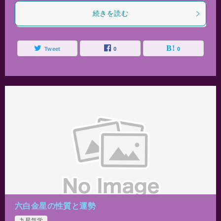
続きを読む
Tweet
0
0
六白金星の性質と運勢
九星気学