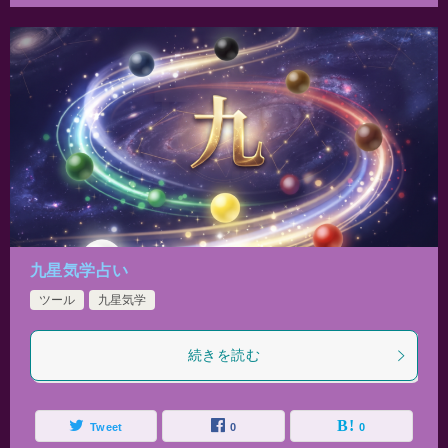
九星気学占い
ツール
九星気学
続きを読む
Tweet
0
0