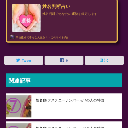
姓名判断占い
姓名判断であなたの運勢を鑑定します!
四柱推命で幸せな人生を！（このサイト内）
Tweet
0
0
関連記事
姓名数(デステニーナンバー)が7の人の特徴