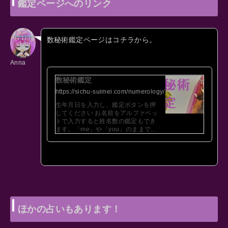
鑑定ページへのリンク
数秘術鑑定ページはコチラから。
Anna
数秘術鑑定
https://sichu-suimei.com/numerology/
生年月日を入力し、鑑定ボタンを押
してください お名前をアルファベッ
トで入力すると姓名数の鑑定もでき
ます。「me」や「you」のままでも
ほかの鑑定結果は表示されます。 二
人の相性も占う(選択しない場合はひ
とりだけ占います) …
ほかの占いもあります！