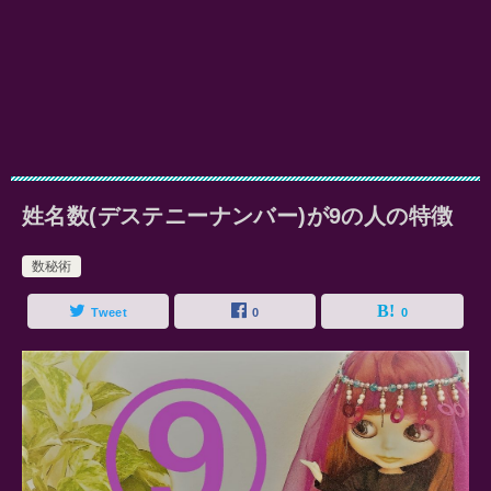
姓名数(デステニーナンバー)が9の人の特徴
数秘術
Tweet
0
0