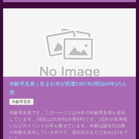
年齢早見表｜生まれ年が西暦1907年(明治40年)の人
用
年齢早見表
年齢早見表です。このページでは今年の年齢早見表を表示
しています。(現在は2026年(令和8年)です。)厄年や長寿祝
いなどのイベントの年も載せています。年齢は誕生日以降
の年齢を表示していますので、誕生日がまだであれば1をマ
[…]