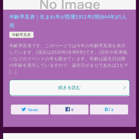
年齢早見表｜生まれ年が西暦1911年(明治44年)の人
用
年齢早見表
年齢早見表です。このページでは今年の年齢早見表を表示
しています。(現在は2026年(令和8年)です。)厄年や長寿祝
いなどのイベントの年も載せています。年齢は誕生日以降
の年齢を表示していますので、誕生日がまだであれば1をマ
[…]
続きを読む
Tweet
0
0