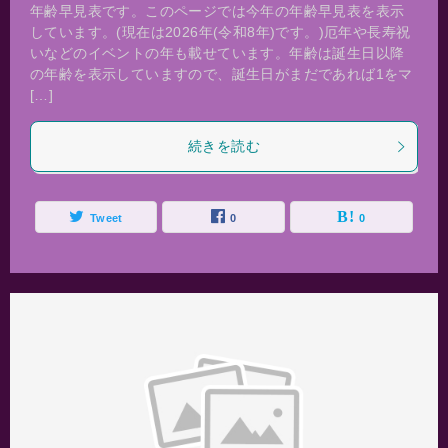
年齢早見表です。このページでは今年の年齢早見表を表示
しています。(現在は2026年(令和8年)です。)厄年や長寿祝
いなどのイベントの年も載せています。年齢は誕生日以降
の年齢を表示していますので、誕生日がまだであれば1をマ
[…]
続きを読む
Tweet
0
0