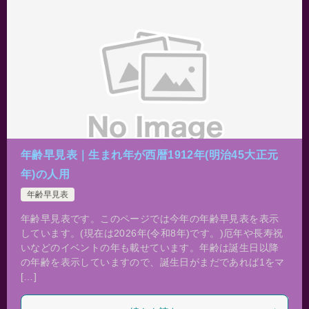
年齢早見表｜生まれ年が西暦1912年(明治45大正元
年)の人用
年齢早見表
年齢早見表です。このページでは今年の年齢早見表を表示
しています。(現在は2026年(令和8年)です。)厄年や長寿祝
いなどのイベントの年も載せています。年齢は誕生日以降
の年齢を表示していますので、誕生日がまだであれば1をマ
[…]