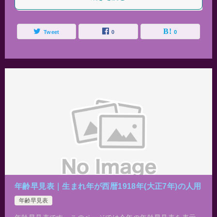
Tweet
0
0
年齢早見表｜生まれ年が西暦1918年(大正7年)の人用
年齢早見表