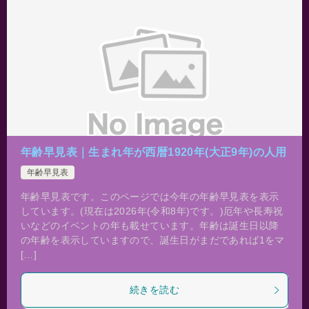
年齢早見表｜生まれ年が西暦1920年(大正9年)の人用
年齢早見表
年齢早見表です。このページでは今年の年齢早見表を表示
しています。(現在は2026年(令和8年)です。)厄年や長寿祝
いなどのイベントの年も載せています。年齢は誕生日以降
の年齢を表示していますので、誕生日がまだであれば1をマ
[…]
続きを読む