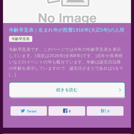
年齢早見表｜生まれ年が西暦1916年(大正5年)の人用
年齢早見表
年齢早見表です。このページでは今年の年齢早見表を表示
しています。(現在は2026年(令和8年)です。)厄年や長寿祝
いなどのイベントの年も載せています。年齢は誕生日以降
の年齢を表示していますので、誕生日がまだであれば1をマ
[…]
続きを読む
Tweet
0
0