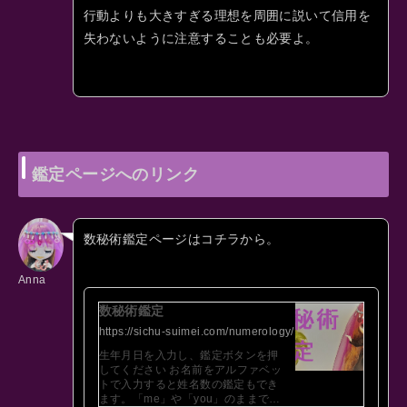
行動よりも大きすぎる理想を周囲に説いて信用を
失わないように注意することも必要よ。
鑑定ページへのリンク
数秘術鑑定ページはコチラから。
Anna
数秘術鑑定
https://sichu-suimei.com/numerology/
生年月日を入力し、鑑定ボタンを押
してください お名前をアルファベッ
トで入力すると姓名数の鑑定もでき
ます。「me」や「you」のままでも